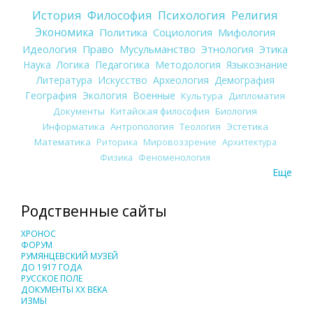
История
Философия
Психология
Религия
Экономика
Политика
Социология
Мифология
Идеология
Право
Мусульманство
Этнология
Этика
Наука
Логика
Педагогика
Методология
Языкознание
Литература
Искусство
Археология
Демография
География
Экология
Военные
Культура
Дипломатия
Документы
Китайская философия
Биология
Информатика
Антропология
Теология
Эстетика
Математика
Риторика
Мировоззрение
Архитектура
Физика
Феноменология
Еще
Родственные сайты
ХРОНОС
ФОРУМ
РУМЯНЦЕВСКИЙ МУЗЕЙ
ДО 1917 ГОДА
РУССКОЕ ПОЛЕ
ДОКУМЕНТЫ XX ВЕКА
ИЗМЫ