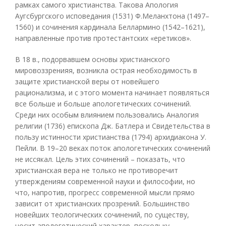
рамках самого христианства. Такова Апология
Аугсбургского исповедания (1531) Ф.Меланхтона (1497–
1560) и сочинения кардинала Беллармино (1542–1621),
направленные против протестантских «еретиков».
В 18 в., подорвавшем основы христианского
мировоззренияя, возникла острая необходимость в
защите христианской веры от новейшего
рационализма, и с этого момента начинает появляться
все больше и больше апологетических сочинений.
Среди них особым влиянием пользовались Аналогия
религии (1736) епископа Дж. Батлера и Свидетельства в
пользу истинности христианства (1794) архидиакона У.
Пейли. В 19–20 веках поток апологетических сочинений
не иссякал. Цель этих сочинений – показать, что
христианская вера не только не противоречит
утверждениям современной науки и философии, но
что, напротив, прогресс современной мысли прямо
зависит от христианских прозрений. Большинство
новейших теологических сочинений, по существу,
носит апологетический характер, поскольку