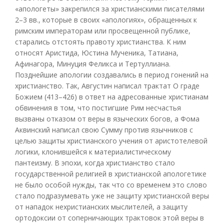
«апологеты» закрепился за христианскими писателями
2–3 вв., которые в своих «апологиях», обращенных к
римским императорам или просвещенной публике,
старались отстоять правоту христианства. К ним
относят Аристида, Юстина Мученика, Татиана,
Афинагора, Минуция Феликса и Тертуллиана.
Позднейшие апологии создавались в период гонений на
христианство. Так, Августин написал трактат О граде
Божием (413–426) в ответ на адресованные христианам
обвинения в том, что постигшие Рим несчастья
вызваны отказом от веры в языческих богов, а Фома
Аквинский написал свою Сумму против язычников с
целью защиты христианского учения от аристотелевой
логики, клонившейся к материалистическому
пантеизму. В эпохи, когда христианство стало
государственной религией в христианской апологетике
не было особой нужды, так что со временем это слово
стало подразумевать уже не защиту христианской веры
от нападок нехристианских мыслителей, а защиту
ортодоксии от соперничающих трактовок этой веры в