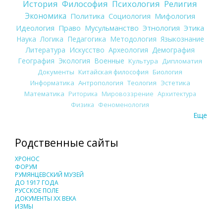
История
Философия
Психология
Религия
Экономика
Политика
Социология
Мифология
Идеология
Право
Мусульманство
Этнология
Этика
Наука
Логика
Педагогика
Методология
Языкознание
Литература
Искусство
Археология
Демография
География
Экология
Военные
Культура
Дипломатия
Документы
Китайская философия
Биология
Информатика
Антропология
Теология
Эстетика
Математика
Риторика
Мировоззрение
Архитектура
Физика
Феноменология
Еще
Родственные сайты
ХРОНОС
ФОРУМ
РУМЯНЦЕВСКИЙ МУЗЕЙ
ДО 1917 ГОДА
РУССКОЕ ПОЛЕ
ДОКУМЕНТЫ XX ВЕКА
ИЗМЫ