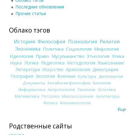
Облако тэгов
Последние обновления
Прочие статьи
Облако тэгов
История
Философия
Психология
Религия
Экономика
Политика
Социология
Мифология
Идеология
Право
Мусульманство
Этнология
Этика
Наука
Логика
Педагогика
Методология
Языкознание
Литература
Искусство
Археология
Демография
География
Экология
Военные
Культура
Дипломатия
Документы
Китайская философия
Биология
Информатика
Антропология
Теология
Эстетика
Математика
Риторика
Мировоззрение
Архитектура
Физика
Феноменология
Еще
Родственные сайты