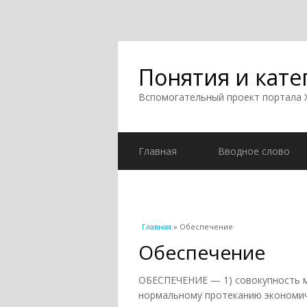
Понятия и кате
Вспомогательный проект портала
Главная
Вводное слово
Вы здесь
Главная
» Обеспечение
Обеспечение
ОБЕСПЕЧЕНИЕ — 1) совокупность ме
нормальному протеканию экономич