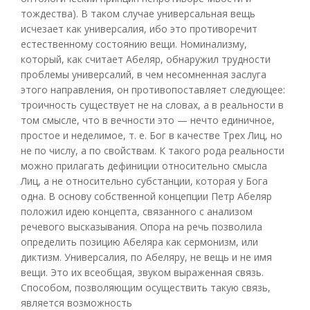
тождества). В таком случае универсальная вещь
исчезает как универсалия, ибо это противоречит
естественному состоянию вещи. Номинализму,
который, как считает Абеляр, обнаружил трудности
проблемы универсалий, в чем несомненная заслуга
этого направления, он противопоставляет следующее:
троичность существует не на словах, а в реальности в
том смысле, что в вечности это — нечто единичное,
простое и неделимое, т. е. Бог в качестве Трех Лиц, но
не по числу, а по свойствам. К такого рода реальности
можно прилагать дефиниции относительно смысла
Лиц, а не относительно субстанции, которая у Бога
одна. В основу собственной концепции Петр Абеляр
положил идею концепта, связанного с анализом
речевого высказывания. Опора на речь позволила
определить позицию Абеляра как сермонизм, или
диктизм. Универсалия, по Абеляру, не вещь и не имя
вещи. Это их всеобщая, звуком выраженная связь.
Способом, позволяющим осуществить такую связь,
является возможность