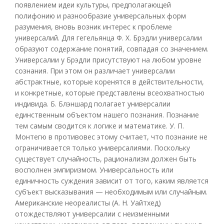
появлением идеи культуры, предполагающей
полифонию и разнообразие универсальных форм
разумения, вновь возник интерес к проблеме
универсалий. Для гегельянца Ф. X. Брэдли универсалии
образуют содержание понятий, совпадая со значением.
Универсалии у Брэдли присутствуют на любом уровне
сознания. При этом он различает универсалии
абстрактные, которые коренятся в действительности,
и конкретные, которые представлены всеохватностью
индивида. Б. Блэншард полагает универсалии
единственным объектом нашего познания. Познание
тем самым сводится к логике и математике. У. П.
Монтегю в противовес этому считает, что познание не
ограничивается только универсалиями. Поскольку
существует случайность, рационализм должен быть
восполнен эмпиризмом. Универсальность или
единичность суждения зависит от того, каким является
субъект высказывания — необходимым или случайным.
Американские неореалисты (А. Н. Уайтхед)
отождествляют универсалии с неизменными