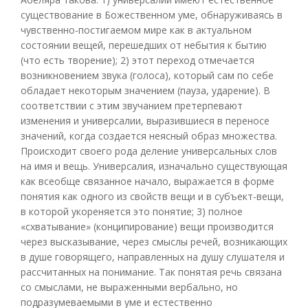
существование в Божественном уме, обнаруживаясь в
чувственно-постигаемом мире как в актуальном
состоянии вещей, перешедших от небытия к бытию
(что есть творение); 2) этот переход отмечается
возникновением звука (голоса), который сам по себе
обладает некоторым значением (пауза, ударение). В
соответствии с этим звучанием претерпевают
изменения и универсалии, выразившиеся в переносе
значений, когда создается неясный образ множества.
Происходит своего рода деление универсальных слов
на имя и вещь. Универсалия, изначально существующая
как всеобще связанное начало, выражается в форме
понятия как одного из свойств вещи и в субъект-вещи,
в которой укореняется это понятие; 3) полное
«схватывание» (конципирование) вещи производится
через высказывание, через смыслы речей, возникающих
в душе говорящего, направленных на душу слушателя и
рассчитанных на понимание. Так понятая речь связана
со смыслами, не выраженными вербально, но
подразумеваемыми в уме и естественно