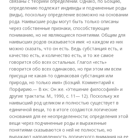
связаны с теорией определений. Однако, по Боэцию,
определению подлежат индивиды и подчиненные роды
(виды), поскольку определение возможно на основании
рода. Наивысшие роды могут быть только описаны
через собственные признаки, способствующие
пониманию, но не являющиеся понятиями. Общим для
наивысших родов оказывается имя: «о каждом из них
можно сказать, что он есть. Ведь субстанция есть, и
качество есть, и количество есть, и то же самое
говорится обо всех остальных. Глагол «есть»
говорится обо всех одинаково, но при этом им всем
присуща не какая-то одинаковая субстанция или
природа, но только имя» (Боэций. Комментарий к
Порфирию.— В кн.: Он же. «Утешение философией» и
другие трактаты. М., 1990, с. 11— 12). Поскольку же
наивысший род целиком и полностью существует в
единичной вещи, то в итоге создаются логические
основания для ее неопределенности; определения этой
вещи через подчиненные роды и выраженные
понятиями сказываются о ней не полностью, но
выражают направленность логического внимания на ее