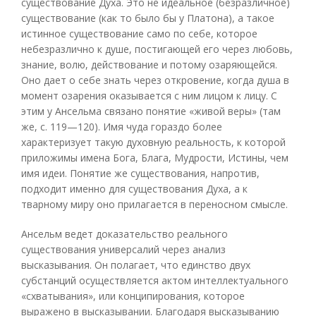
существование Духа. Это не идеальное (безразличное)
существование (как то было бы у Платона), а такое
истинное существование само по себе, которое
небезразлично к душе, постигающей его через любовь,
знание, волю, действование и потому озаряющейся.
Оно дает о себе знать через откровение, когда душа в
момент озарения оказывается с ним лицом к лицу. С
этим у Ансельма связано понятие «живой веры» (там
же, с. 119—120). Имя чуда гораздо более
характеризует такую духовную реальность, к которой
приложимы имена Бога, Блага, Мудрости, Истины, чем
имя идеи. Понятие же существования, напротив,
подходит именно для существования Духа, а к
тварному миру оно прилагается в переносном смысле.
Ансельм ведет доказательство реального
существования универсалий через анализ
высказывания. Он полагает, что единство двух
субстанций осуществляется актом интеллектуального
«схватывания», или конципирования, которое
выражено в высказывании. Благодаря высказыванию