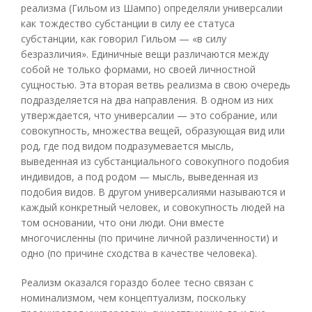
реализма (Гильом из Шампо) определяли универсалии
как тождество субстанции в силу ее статуса
субстанции, как говорил Гильом — «в силу
безразличия». Единичные вещи различаются между
собой не только формами, но своей личностной
сущностью. Эта вторая ветвь реализма в свою очередь
подразделяется на два направления. В одном из них
утверждается, что универсалии — это собрание, или
совокупность, множества вещей, образующая вид или
род, где под видом подразумевается мысль,
выведенная из субстанциального совокупного подобия
индивидов, а под родом — мысль, выведенная из
подобия видов. В другом универсалиями называются и
каждый конкретный человек, и совокупность людей на
том основании, что они люди. Они вместе
многочисленны (по причине личной различенности) и
одно (по причине сходства в качестве человека).
Реализм оказался гораздо более тесно связан с
номинализмом, чем концептуализм, поскольку