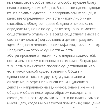
имеющих свое особое место, способствующее благу
целого определения общего. В качестве существующих
их нет помимо чувственно воспринимаемых вещей, в
качестве определений они есть «каким-либо иным
способом». «Бледное первее бледного человека по
определению, но не по сущности: ведь оно не может
существовать отдельно, а всегда существует вместе с
составным целым (под составным целым я разумею
здесь бледного человека)» (Метафизика, 1077 b 5—10).
Предикаты — вторые сущности — есть
абстрагирование от единичного (первых сущностей),
постигаемого в чувственном опыте; сама абстракция,
т. о., есть знак некоего способа существования, что
есть «иной способ существования». Общее и
единичное относятся друг к другу как знание и
ощущение, внутреннее и внешнее. «Ощущение в
действии направлено на единичное, знание же — на
общее. А общее некоторым образом находит-ся в
самой душе. Поэтому мыслить — это во власти самого
мыслящего, когда бы он захотел помыслить; ощущение