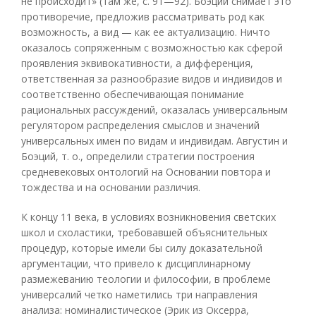
не происходит» (там же, с. 91—92). Боэций снимает это
противоречие, предложив рассматривать род как
возможность, а вид — как ее актуализацию. Ничто
оказалось сопряженным с возможностью как сферой
проявления эквивокативности, а дифференция,
ответственная за разнообразие видов и индивидов и
соответственно обеспечивающая понимание
рациональных рассуждений, оказалась универсальным
регулятором распределения смыслов и значений
универсальных имен по видам и индивидам. Августин и
Боэций, т. о., определили стратегии построения
средневековых онтологий на Основании повтора и
тождества и на основании различия.
К концу 11 века, в условиях возникновения светских
школ и схоластики, требовавшей объяснительных
процедур, которые имели бы силу доказательной
аргументации, что привело к дисциплинарному
размежеванию теологии и философии, в проблеме
универсалий четко наметились три направления
анализа: номиналистическое (Эрик из Оксерра,