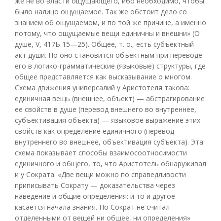
же не во власти ощущающего, ибо необходимо, чтобы
было налицо ощущаемое. Так же обстоит дело со
знанием об ощущаемом, и по той же причине, а именно
потому, что ощущаемые вещи единичны и внешни» (О
душе, V, 417Ь 15—25). Общее, т. о., есть субъектный
акт души. Но оно становится объектным при переводе
его в логико-грамматические (языковые) структуры, где
общее представляется как высказывание о многом.
Схема движения универсалий у Аристотеля такова:
единичная вещь (внешнее, объект) — абстрагирование
ее свойств в душе (перевод внешнего во внутреннее,
субъективация объекта) — языковое выражение этих
свойств как определение единичного (перевод
внутреннего во внешнее, объективация субъекта). Эта
схема показывает способы взаимосоотносимости
единичного и общего, то, что Аристотель обнаруживал
и у Сократа. «Две вещи можно по справедливости
приписывать Сократу — доказательства через
наведение и общие определения: и то и другое
касается начала знания. Но Сократ не считал
отделенными от вещей ни общее, ни определения»