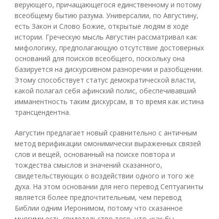
верующего, причащающегося единственному и потому
всеобщему бытию разума. Универсалии, по Августину,
есть Закон и Слово Божие, открытые людям в ходе
истории. Греческую мысль Августин рассматривал как
мифологику, предполагающую отсутствие достоверных
оснований для поисков всеобщего, поскольку она
базируется на дискурсивном разноречии и разобщении.
Этому способствует статус демократической власти,
какой полагал себя афинский полис, обеспечивавший
имманентность таким дискурсам, в то время как истина
трансцендентна.
Августин предлагает новый сравнительно с античным
метод верификации омонимически выраженных связей
слов и вещей, основанный на поиске повтора и
тождества смыслов и значений сказанного,
свидетельствующих о воздействии одного и того же
духа. На этом основании для него перевод Септуагинты
является более предпочтительным, чем перевод
Библии одним Иеронимом, потому что сказанное
многими есть свидетельство того, что «как бы