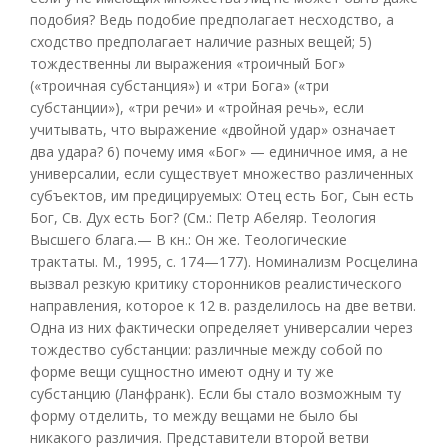
подобия? Ведь подобие предполагает несходство, а
сходство предполагает наличие разных вещей; 5)
тождественны ли выражения «троичный Бог»
(«троичная субстанция») и «три Бога» («три
субстанции»), «три речи» и «тройная речь», если
учитывать, что выражение «двойной удар» означает
два удара? 6) почему имя «Бог» — единичное имя, а не
универсалии, если существует множество различенных
субъектов, им предицируемых: Отец есть Бог, Сын есть
Бог, Св. Дух есть Бог? (См.: Петр Абеляр. Теология
Высшего блага.— В кн.: Он же. Теологические
трактаты. М., 1995, с. 174—177). Номинализм Росцелина
вызвал резкую критику сторонников реалистического
направления, которое к 12 в. разделилось на две ветви.
Одна из них фактически определяет универсалии через
тождество субстанции: различные между собой по
форме вещи сущностно имеют одну и ту же
субстанцию (Ланфранк). Если бы стало возможным ту
форму отделить, то между вещами не было бы
никакого различия. Представители второй ветви