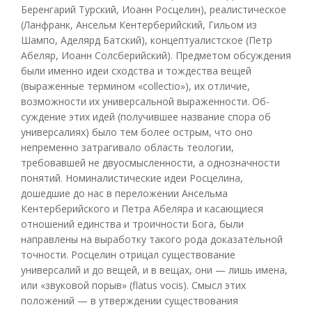
Беренгарий Турский, Иоанн Росцелин), реалистическое
(Ланфранк, Ансельм Кентерберийский, Гильом из
Шампо, Аделярд Батский), концептуалистское (Петр
Абеляр, Иоанн Солсберийский). Предметом обсуждения
были именно идеи сходства и тождества вещей
(выраженные термином «collectio»), их отличие,
возможности их универсальной выраженности. Об-
суждение этих идей (получившее название спора об
универсалиях) было тем более острым, что оно
непременно затрагивало область теологии,
требовавшей не двуосмысленности, а однозначности
понятий. Номиналистические идеи Росцелина,
дошедшие до нас в переложении Ансельма
Кентерберийского и Петра Абеляра и касающиеся
отношений единства и троичности Бога, были
направлены на выработку такого рода доказательной
точности. Росцелин отрицал существование
универсалий и до вещей, и в вещах, они — лишь имена,
или «звуковой порыв» (flatus vocis). Смысл этих
положений — в утверждении существования