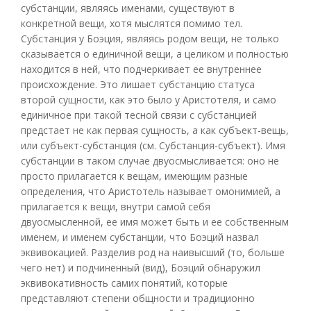
субстанции, являясь именами, существуют в
конкретной вещи, хотя мыслятся помимо тел.
Субстанция у Боэция, являясь родом вещи, не только
сказывается о единичной вещи, а целиком и полностью
находится в ней, что подчеркивает ее внутреннее
происхождение. Это лишает субстанцию статуса
второй сущности, как это было у Аристотеля, и само
единичное при такой тесной связи с субстанцией
предстает не как первая сущность, а как субъект-вещь,
или субъект-субстанция (см. Субстанция-субъект). Имя
субстанции в таком случае двуосмысливается: оно не
просто прилагается к вещам, имеющим разные
определения, что Аристотель называет омонимией, а
прилагается к вещи, внутри самой себя
двуосмысленной, ее имя может быть и ее собственным
именем, и именем субстанции, что Боэций назвал
эквивокацией. Разделив род на наивысший (то, больше
чего нет) и подчиненный (вид), Боэций обнаружил
эквивокативность самих понятий, которые
представляют степени общности и традиционно