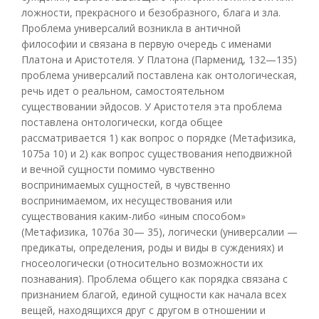
ложности, прекрасного и безобразного, блага и зла.
Проблема универсалий возникла в античной
философии и связана в первую очередь с именами
Платона и Аристотеля. У Платона (Парменид, 132—135)
проблема универсалий поставлена как онтологическая,
речь идет о реальном, самостоятельном
существовании эйдосов. У Аристотеля эта проблема
поставлена онтологически, когда общее
рассматривается 1) как вопрос о порядке (Метафизика,
1075а 10) и 2) как вопрос существования неподвижной
и вечной сущности помимо чувственно
воспринимаемых сущностей, в чувственно
воспринимаемом, их несуществования или
существования каким-либо «иным способом»
(Метафизика, 1076а 30— 35), логически (универсалии —
предикаты, определения, роды и виды в суждениях) и
гносеологически (относительно возможности их
познавания). Проблема общего как порядка связана с
признанием благой, единой сущности как начала всех
вещей, находящихся друг с другом в отношении и