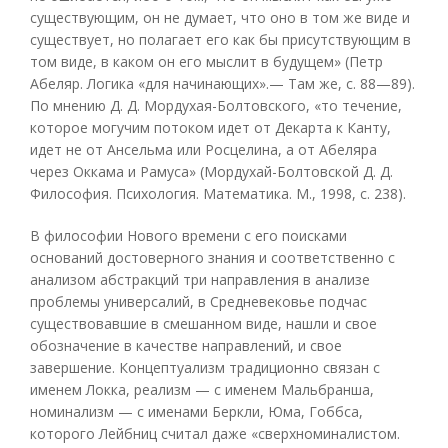
существующим, он не думает, что оно в том же виде и
существует, но полагает его как бы присутствующим в
том виде, в каком он его мыслит в будущем» (Петр
Абеляр. Логика «для начинающих».— Там же, с. 88—89).
По мнению Д. Д. Мордухая-Болтовского, «то течение,
которое могучим потоком идет от Декарта к Канту,
идет не от Ансельма или Росцелина, а от Абеляра
через Оккама и Рамуса» (Мордухай-Болтовской Д. Д.
Философия. Психология. Математика. М., 1998, с. 238).
В философии Нового времени с его поисками
оснований достоверного знания и соответственно с
анализом абстракций три направления в анализе
проблемы универсалий, в Средневековье подчас
существовавшие в смешанном виде, нашли и свое
обозначение в качестве направлений, и свое
завершение. Концептуализм традиционно связан с
именем Локка, реализм — с именем Мальбранша,
номинализм — с именами Беркли, Юма, Гоббса,
которого Лейбниц считал даже «сверхноминалистом.