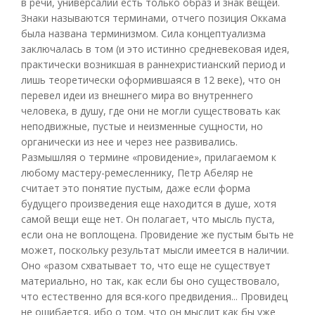
в речи, универсалии есть только образ и знак вещей.
Знаки называются терминами, отчего позиция Оккама
была названа терминизмом. Сила концептуализма
заключалась в том (и это истинно средневековая идея,
практически возникшая в раннехристианский период и
лишь теоретически оформившаяся в 12 веке), что он
перевел идеи из внешнего мира во внутреннего
человека, в душу, где они не могли существовать как
неподвижные, пустые и неизменные сущности, но
органически из нее и через нее развивались.
Размышляя о термине «провидение», прилагаемом к
любому мастеру-ремесленнику, Петр Абеляр не
считает это понятие пустым, даже если форма
будущего произведения еще находится в душе, хотя
самой вещи еще нет. Он полагает, что мысль пуста,
если она не воплощена. Провидение же пустым быть не
может, поскольку результат мысли имеется в наличии.
Оно «разом схватывает то, что еще не существует
материально, но так, как если бы оно существовало,
что естественно для вся-кого предвидения... Провидец
не ошибается, ибо о том, что он мыслит как бы уже