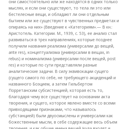
они самостоятельно или же находятся в одних только
мыслях, и если они существуют, то тела ли это или
бестелесные вещи, и обладают ли они отдельным
бытием или же существуют в чувственных предметах и
опираясь на них» (Введение к «Категориям».— В кн.:
Аристотель. Категории. М., 1939, с. 53), ее анализ стал
развиваться в трех направлениях, которые позднее
получили названия реализма (универсалии до вещей,
ante res), концептуализма (универсалии в вещах, in
rebus) и номинализма (универсалии после вещей, post
res) и которые по сути представляли разные
аналитические задачи. В силу эквивокации сущего
(сущего самого по себе, не требующего акциденций и
названного Боэцием, а затем Гильбертом
Порретанским субсистенцией, которая есть то,
благодаря чему все существует на основании акта
творения, и сущего, которое явлено вместе со всеми
привходящими признаками, что называлось
субстанцией) были двуосмыслены и универсалии как
божественные мысли, в себе содержащие весь объем
творения, и как общие имена вещей (куда входят и