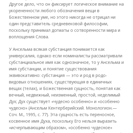
Другое дело, что он фиксирует логическое внимание на
укорененности любого обозначения вещи в
Божественном уме, но этого никогда не отрицал ни
один представитель средневековой философии,
поскольку принимал догматы о сотворенности мира и
воплощения Слова.
У Ансельма всякая субстанция понимается как
универсалия, однако если номиналисты рассматривали
субстанциальное имя как однозначное, то у Ансельма и
имя субстанции, и понятие существования
эквивокативно: субстанция — это и род в родо-
видовых отношениях, существующая в единичных
вещах (телах), и Божественная сущность, понятая как
вечный, недвижный, неизменный, простой, неделимый
Дух; Дух существует «чудесно особенно» и «особенно
чудесно» (Ансельм Кентерберийский. Монологион.—
Соч. М., 1995, с. 77). Эта сущность есть переносное,
косвенное имя Духа, поскольку Его нельзя выразить
«исчерпывающим образом», «особенно чудесное»