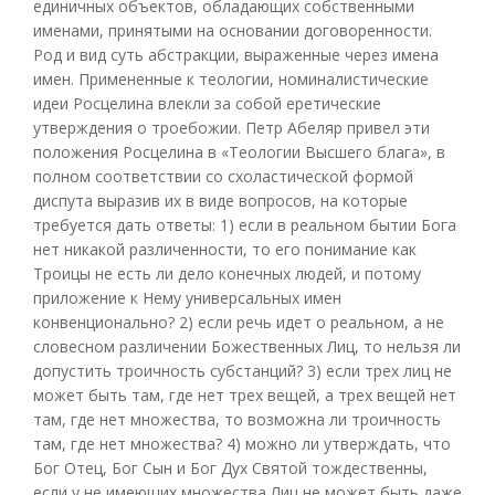
единичных объектов, обладающих собственными
именами, принятыми на основании договоренности.
Род и вид суть абстракции, выраженные через имена
имен. Примененные к теологии, номиналистические
идеи Росцелина влекли за собой еретические
утверждения о троебожии. Петр Абеляр привел эти
положения Росцелина в «Теологии Высшего блага», в
полном соответствии со схоластической формой
диспута выразив их в виде вопросов, на которые
требуется дать ответы: 1) если в реальном бытии Бога
нет никакой различенности, то его понимание как
Троицы не есть ли дело конечных людей, и потому
приложение к Нему универсальных имен
конвенционально? 2) если речь идет о реальном, а не
словесном различении Божественных Лиц, то нельзя ли
допустить троичность субстанций? 3) если трех лиц не
может быть там, где нет трех вещей, а трех вещей нет
там, где нет множества, то возможна ли троичность
там, где нет множества? 4) можно ли утверждать, что
Бог Отец, Бог Сын и Бог Дух Святой тождественны,
если у не имеющих множества Лиц не может быть даже