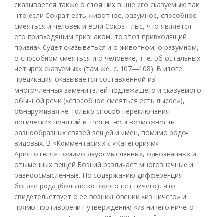
сказывается также о стоящих выше его сказуемых: так
что если Сократ есть животное, разумное, способное
смеяться и человек и если Сократ лыс, что является
его привходящим признаком, то этот привходящий
признак будет сказываться и о животном, о разумном,
о способном смеяться и о человеке, т. е. об остальных
четырех сказуемых» (там же, с. 107—108). В итоге
предикация оказывается составленной из
многочленных заменителей подлежащего и сказуемого
обычной речи («способное смеяться есть лысое»),
обнаруживая не только способ переключения
логических понятий в тропы, но и возможность
разнообразных связей вещей и имен, помимо родо-
видовых. В «Комментариях к «Категориям»
Аристотеля» помимо двуосмысленных, однозначных и
отыменных вещей Боэций различает многозначные и
разноосмысленные. По содержанию дифференция
богаче рода (больше которого нет ничего), что
свидетельствует о ее возникновении «из ничего» и
прямо противоречит утверждению «из ничего ничего