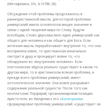
(Метафизика, XIII, 4,1078b 28).
Обсуждение этой проблемы продолжилось в
раннехристианской мысли, для которой проблема
универсалий имела основополагающее значение в
связи с идеей творения мира по Слову. Будучи
всеобщим, Слово двуосмыслило идею универсалий: как
общего для человека и как общего для Бога. Если
античная мысль перерабатывает внутренне то, что она
восприняла извне, то христианская изначально
смотрит в душу и проецирует вовне то, что
обнаружило во «внутреннем человеке». Если
платоновские эйдосы реально существуют в каком-то
другом мире, то в христианском всякая проблема, и
прежде всего проблема универсалий, имеет
онтологическое значение. Она вовне раскрывает
содержание реальной сущности. После того как
неоплатоник Порфирий, проанализировав позицию
Аристотеля, во Введении к его «
Категориям
»
сформулировал проблему универсалий: «существуют ли