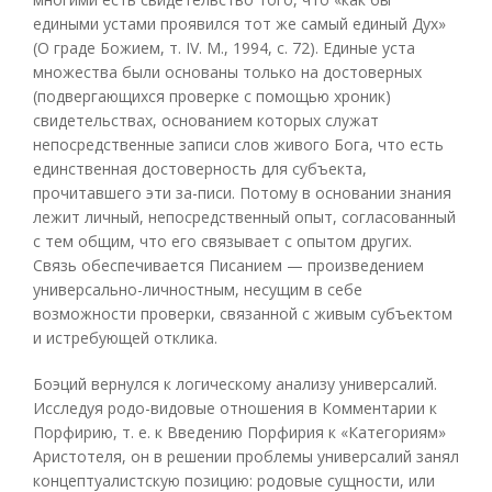
едиными устами проявился тот же самый единый Дух»
(О граде Божием, т. IV. М., 1994, с. 72). Единые уста
множества были основаны только на достоверных
(подвергающихся проверке с помощью хроник)
свидетельствах, основанием которых служат
непосредственные записи слов живого Бога, что есть
единственная достоверность для субъекта,
прочитавшего эти за-писи. Потому в основании знания
лежит личный, непосредственный опыт, согласованный
с тем общим, что его связывает с опытом других.
Связь обеспечивается Писанием — произведением
универсально-личностным, несущим в себе
возможности проверки, связанной с живым субъектом
и истребующей отклика.
Боэций вернулся к логическому анализу универсалий.
Исследуя родо-видовые отношения в Комментарии к
Порфирию, т. е. к Введению Порфирия к «Категориям»
Аристотеля, он в решении проблемы универсалий занял
концептуалистскую позицию: родовые сущности, или