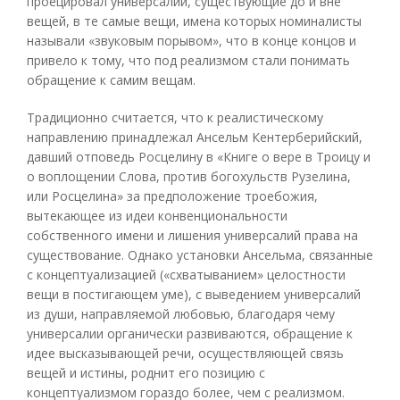
проецировал универсалии, существующие до и вне
вещей, в те самые вещи, имена которых номиналисты
называли «звуковым порывом», что в конце концов и
привело к тому, что под реализмом стали понимать
обращение к самим вещам.
Традиционно считается, что к реалистическому
направлению принадлежал Ансельм Кентерберийский,
давший отповедь Росцелину в «Книге о вере в Троицу и
о воплощении Слова, против богохульств Рузелина,
или Росцелина» за предположение троебожия,
вытекающее из идеи конвенциональности
собственного имени и лишения универсалий права на
существование. Однако установки Ансельма, связанные
с концептуализацией («схватыванием» целостности
вещи в постигающем уме), с выведением универсалий
из души, направляемой любовью, благодаря чему
универсалии органически развиваются, обращение к
идее высказывающей речи, осуществляющей связь
вещей и истины, роднит его позицию с
концептуализмом гораздо более, чем с реализмом.