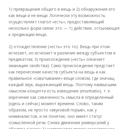
1) превращения общего в вещь и 2) обнаружения его
как вещи и не-вещи. Логически эту возможность
осуществляет глагол «есть», предоставляющий
несколько форм связи: это — 1) действие, отсылающее
к предикации вещи,
2) отождествление («есть» это то). Вещь при этом
исчезает, но исчезает и различие между субъектом и
предикатом; 3) происхождение («есть» означает
эманацию свойства). Само происхождение предстает
как перенесение качеств субъекта на вещь и как
правильное «схватывание» вещи словом, где значащ
каждый звук, выражающий вещь. Поэтому наивысшим
смыслом концепта есть извещение (enuntiatio), т. е.
изречение как схваченность смысла в определенный
(здесь и сейчас) момент времени. Слово, таким
образом, не просто «звуковой порыв», как у
номиналистов, и не понятие, оно имеет статус
осмысленной речи. Схема движения универсалий у
Абеляра такова: 1) универсалии имеют естественное