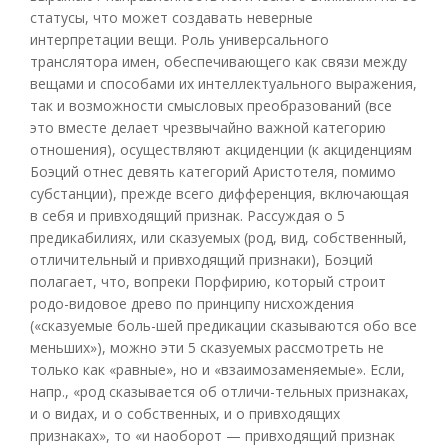
статусы, что может создавать неверные
интерпретации вещи. Роль универсального
транслятора имен, обеспечивающего как связи между
вещами и способами их интеллектуального выражения,
так и возможности смысловых преобразований (все
это вместе делает чрезвычайно важной категорию
отношения), осуществляют акциденции (к акциденциям
Боэций отнес девять категорий Аристотеля, помимо
субстанции), прежде всего дифференция, включающая
в себя и привходящий признак. Рассуждая о 5
предикабилиях, или сказуемых (род, вид, собственный,
отличительный и привходящий признаки), Боэций
полагает, что, вопреки Порфирию, который строит
родо-видовое древо по принципу нисхождения
(«сказуемые боль-шей предикации сказываются обо все
меньших»), можно эти 5 сказуемых рассмотреть не
только как «равные», но и «взаимозаменяемые». Если,
напр., «род сказывается об отличи-тельных признаках,
и о видах, и о собственных, и о привходящих
признаках», то «и наоборот — привходящий признак