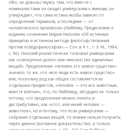
Ибо, не довольствуясь тем, что вместе с
номиналистами он сводит универсалии к именам, он
утверждает, что сама истина якобы зависит от
определений терминов, а последние — от
человеческого произвола» (Лейбниц. Предисловие к
изданию сочинения Мария Низолия «Об истинных
принципах и истинном методе философствования
против псевдофилософов».— Соч. в 4 т., т. 3. М., 1984,
с. 90). Низолий реалистически толковал универсалии
как «совокупное целое» или «множество единичных
вещей». Предложение «человек это живое существо»
значило то же, что «все люди есть живое существо»
или, поскольку род как общее составляется из
отдельных предметов, «человек — это все животные,
вместе взятые», что, по Лейбницу, абсурдно не только
потому, что предложение можно понять и
дистрибутивно, как «этот, или некий человек —
животное», но и потому, что если универсалии —
собрания отдельных вещей, то знание нельзя получить
через демонстративное доказательство, а только
через индукцию (там же, с. 93—94). Сам Лейбниц