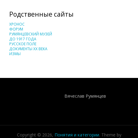
Родственные сайты
ХРОНОС
ФОРУМ
РУМЯНЦЕВСКИЙ МУЗЕЙ
ДО 1917 ГОДА
РУССКОЕ ПОЛЕ
ДОКУМЕНТЫ XX ВЕКА
ИЗМЫ
Понятия И Категории - Исторический Проект ХРОНОС
WEB-редактор
Вячеслав Румянцев
Copyright © 2026,
Понятия и категории
. Theme by