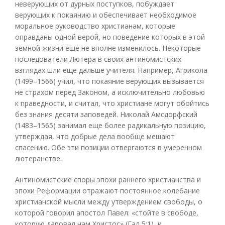
неверующих от дурных поступков, побуждает
верующих к покаянию и обеспечивает необходимое
моральное руководство христианам, которые
оправданы одной верой, но поведение которых в этой
земной жизни еще не вполне изменилось. Некоторые
последователи Лютера в своих антиномистских
взглядах шли еще дальше учителя. Например, Агрикола
(1499–1566) учил, что покаяние верующих вызывается
не страхом перед Законом, а исключительно любовью
к праведности, и считал, что христиане могут обойтись
без знания десяти заповедей. Николай Амсдорфский
(1483–1565) занимал еще более радикальную позицию,
утверждая, что добрые дела вообще мешают
спасению. Обе эти позиции отвергаются в умеренном
лютеранстве.
Антиномистские споры эпохи раннего христианства и
эпохи Реформации отражают постоянное колебание
христианской мысли между утверждением свободы, о
которой говорил апостол Павел: «стойте в свободе,
которую даровал нам Христос» (Гал 5:1), и