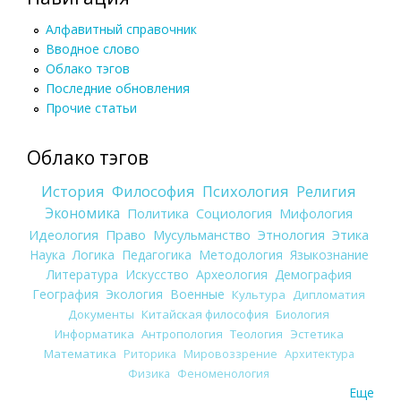
Алфавитный справочник
Вводное слово
Облако тэгов
Последние обновления
Прочие статьи
Облако тэгов
История
Философия
Психология
Религия
Экономика
Политика
Социология
Мифология
Идеология
Право
Мусульманство
Этнология
Этика
Наука
Логика
Педагогика
Методология
Языкознание
Литература
Искусство
Археология
Демография
География
Экология
Военные
Культура
Дипломатия
Документы
Китайская философия
Биология
Информатика
Антропология
Теология
Эстетика
Математика
Риторика
Мировоззрение
Архитектура
Физика
Феноменология
Еще