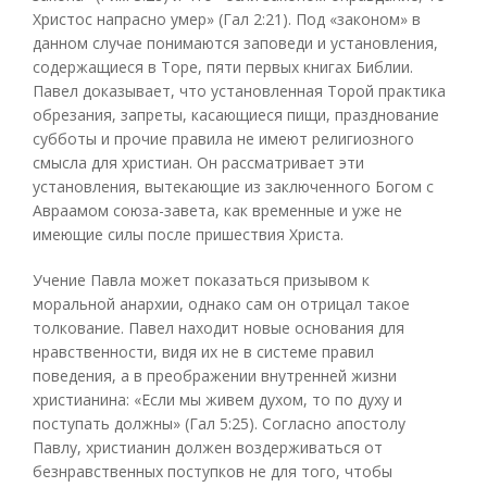
Христос напрасно умер» (Гал 2:21). Под «законом» в
данном случае понимаются заповеди и установления,
содержащиеся в Торе, пяти первых книгах Библии.
Павел доказывает, что установленная Торой практика
обрезания, запреты, касающиеся пищи, празднование
субботы и прочие правила не имеют религиозного
смысла для христиан. Он рассматривает эти
установления, вытекающие из заключенного Богом с
Авраамом союза-завета, как временные и уже не
имеющие силы после пришествия Христа.
Учение Павла может показаться призывом к
моральной анархии, однако сам он отрицал такое
толкование. Павел находит новые основания для
нравственности, видя их не в системе правил
поведения, а в преображении внутренней жизни
христианина: «Если мы живем духом, то по духу и
поступать должны» (Гал 5:25). Согласно апостолу
Павлу, христианин должен воздерживаться от
безнравственных поступков не для того, чтобы