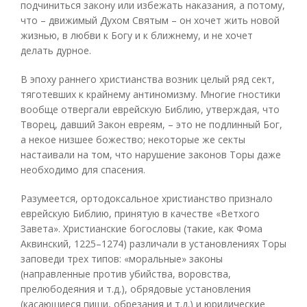
подчиниться закону или избежать наказания, а потому,
что – движимый Духом Святым – он хочет жить новой
жизнью, в любви к Богу и к ближнему, и не хочет
делать дурное.
В эпоху раннего христианства возник целый ряд сект,
тяготевших к крайнему антиномизму. Многие гностики
вообще отвергали еврейскую Библию, утверждая, что
Творец, давший Закон евреям, – это не подлинный Бог,
а некое низшее божество; некоторые же секты
настаивали на том, что нарушение законов Торы даже
необходимо для спасения.
Разумеется, ортодоксальное христианство признало
еврейскую Библию, принятую в качестве «Ветхого
Завета». Христианские богословы (такие, как Фома
Аквинский, 1225–1274) различали в установлениях Торы
заповеди трех типов: «моральные» законы
(направленные против убийства, воровства,
прелюбодеяния и т.д.), обрядовые установления
(касающиеся пищи, обрезания и т.д.) и юридические