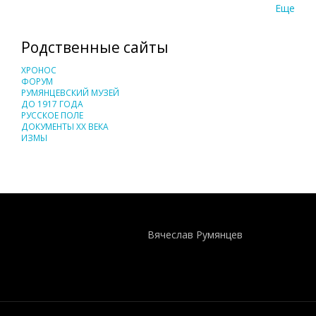
Еще
Родственные сайты
ХРОНОС
ФОРУМ
РУМЯНЦЕВСКИЙ МУЗЕЙ
ДО 1917 ГОДА
РУССКОЕ ПОЛЕ
ДОКУМЕНТЫ XX ВЕКА
ИЗМЫ
Понятия И Категории - Исторический Проект ХРОНОС
WEB-редактор
Вячеслав Румянцев