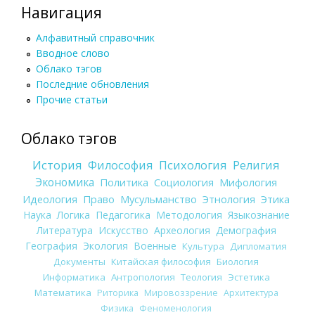
Навигация
Алфавитный справочник
Вводное слово
Облако тэгов
Последние обновления
Прочие статьи
Облако тэгов
История
Философия
Психология
Религия
Экономика
Политика
Социология
Мифология
Идеология
Право
Мусульманство
Этнология
Этика
Наука
Логика
Педагогика
Методология
Языкознание
Литература
Искусство
Археология
Демография
География
Экология
Военные
Культура
Дипломатия
Документы
Китайская философия
Биология
Информатика
Антропология
Теология
Эстетика
Математика
Риторика
Мировоззрение
Архитектура
Физика
Феноменология