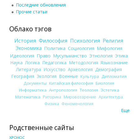
Последние обновления
Прочие статьи
Облако тэгов
История
Философия
Психология
Религия
Экономика
Политика
Социология
Мифология
Идеология
Право
Мусульманство
Этнология
Этика
Наука
Логика
Педагогика
Методология
Языкознание
Литература
Искусство
Археология
Демография
География
Экология
Военные
Культура
Дипломатия
Документы
Китайская философия
Биология
Информатика
Антропология
Теология
Эстетика
Математика
Риторика
Мировоззрение
Архитектура
Физика
Феноменология
Еще
Родственные сайты
ХРОНОС