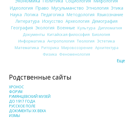
Экономика
Политика
Социология
Мифология
Идеология
Право
Мусульманство
Этнология
Этика
Наука
Логика
Педагогика
Методология
Языкознание
Литература
Искусство
Археология
Демография
География
Экология
Военные
Культура
Дипломатия
Документы
Китайская философия
Биология
Информатика
Антропология
Теология
Эстетика
Математика
Риторика
Мировоззрение
Архитектура
Физика
Феноменология
Еще
Родственные сайты
ХРОНОС
ФОРУМ
РУМЯНЦЕВСКИЙ МУЗЕЙ
ДО 1917 ГОДА
РУССКОЕ ПОЛЕ
ДОКУМЕНТЫ XX ВЕКА
ИЗМЫ