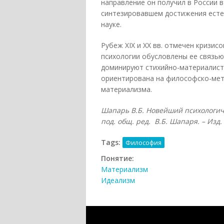
направление он получил в России в
синтезировавшем достижения есте
науке.
Рубеж XIX и XX вв. отмечен кризи
психологии обусловлены ее связью 
доминируют стихийно-материалист
ориентирована на философско-мет
материализма.
Шапарь В.Б. Новейший психологичес
под. общ. ред. В.Б. Шапаря. – Изд. 
Tags:
Философия
Понятие:
Материализм
Идеализм