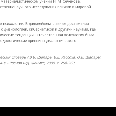
 материалистическом учении И. М. Сеченова,
ственнонаучного исследования психики в мировой
сом психологии. В дальнейшем главные достижения
с физиологией, кибернетикой и другими науками, где
ические тенденции. Отечественная психология была
одологические принципы диалектического
кий словарь / В.Б. Шапарь, В.Е. Рассоха, О.В. Шапарь;
4-е – Роснов н/Д. Феникс, 2009, с. 258-260.