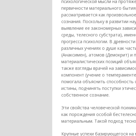
психологической мысли на протяже
первичности материального бытия,
рассматривается как произвольное
сознания. Поскольку в развитии н
выявление ее закономерных зависи
среды, телесного субстрата), име
прогресса психологии. В древност
различных учениях о душе как части
(Анаксимен), атомов (Демокрит) и 
материалистических позиций объяс
также взгляды врачей на зависимо
компонент (учение о темпераменте
помогала объяснить способность 
истины, подчинять поступки этиче
собственное сознание.
Эти свойства человеческой психик
как порождения особой бестелесн
материальным. Такой подход тесно
Крупные успехи базирующегося на