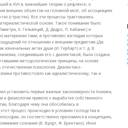
ей в XVII в. важнейшие теории о рефлексе, о
вия внешних объектов на головной мозг, об ассоциациях
тах (страстях). Все эти процессы трактовались
атериалистической основе. Такое понимание было
 Ламетри, К. Гельвеций, Д. Дидро, П. Кабанис) и
ли) материалистами, в противовес взглядам которых
и ощущений по отношению к внешним предметам (Дж.
к изначальных актах души (И. Гербарт) и т. д. В
иализма, соединившая его с диалектикой, была создана
ботавшими методологические принципы, на основе
 отечественная психология. Диалектико-
ихики противостояло как идеалистическому, так и
лил установить первые важные закономерности психики,
ии и физиологии привело к выработке собственного
гии, благодаря чему она обособилась в
этот процесс происходил в условиях господства в
илософии, он соответственно преломился в концепциях,
нимания сознания (В. Вундт, Ф. Брентано). Иное