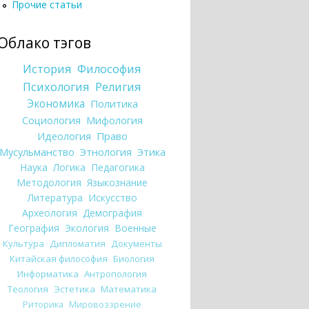
Прочие статьи
Облако тэгов
История
Философия
Психология
Религия
Экономика
Политика
Социология
Мифология
Идеология
Право
Мусульманство
Этнология
Этика
Наука
Логика
Педагогика
Методология
Языкознание
Литература
Искусство
Археология
Демография
География
Экология
Военные
Культура
Дипломатия
Документы
Китайская философия
Биология
Информатика
Антропология
Теология
Эстетика
Математика
Риторика
Мировоззрение