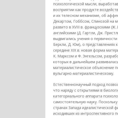
психологической мысли, выработавш
восприятии как продукте воздейст
и их телесном механизме, об аффек
Декартом, Гоббсом, Спинозой на м
развито в XVIII в. французскими (Ж.
английскими (Д. Гартли, Дж. Прист
выдвигались учения о первичност
Беркли, Д. Юм), о представлениях ка
середине XIX в. новая форма матер
К. Марксом и Ф. Энгельсом, разра
которых в дальнейшем развивалась
материалистическое объяснение пс
вульгарно-материалистическому.
Естественнонаучный подход позво
что наряду с открытиями в биолог
категориального аппарата психоло
самостоятельную науку. Поскольку 
странах Запада идеалистической ф
исходивших из интроспективного по