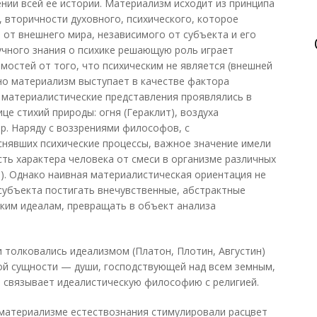
нии всей ее истории. Материализм исходит из принципа
 вторичности духовного, психического, которое
 от внешнего мира, независимого от субъекта и его
аучного знания о психике решающую роль играет
мостей от того, что психическим не является (внешней
нно материализм выступает в качестве фактора
и материалистические представления проявлялись в
це стихий природы: огня (Гераклит), воздуха
пр. Наряду с воззрениями философов, с
нявших психические процессы, важное значение имели
сть характера человека от смеси в организме различных
). Однако наивная материалистическая ориентация не
субъекта постигать внечувственные, абстрактные
ским идеалам, превращать в объект анализа
и толковались идеализмом (Платон, Плотин, Августин)
ой сущности — души, господствующей над всем земным,
 связывает идеалистическую философию с религией.
 материализме естествознания стимулировали расцвет