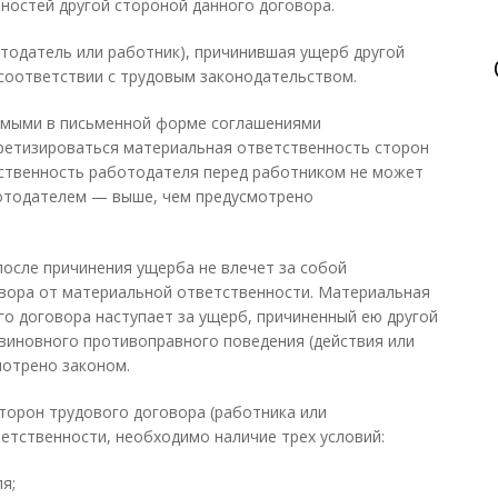
ностей другой стороной данного договора.
тодатель или работник), причинившая ущерб другой
соответствии с трудовым законодательством.
емыми в письменной форме соглашениями
кретизироваться материальная ответственность сторон
тственность работодателя перед работником не может
ботодателем — выше, чем предусмотрено
осле причинения ущерба не влечет за собой
вора от материальной ответственности. Материальная
о договора наступает за ущерб, причиненный ею другой
 виновного противоправного поведения (действия или
мотрено законом.
сторон трудового договора (работника или
етственности, необходимо наличие трех условий:
я;