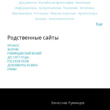
Документы
Китайская философия
Биология
Информатика
Антропология
Теология
Эстетика
Математика
Риторика
Мировоззрение
Архитектура
Физика
Феноменология
Еще
Родственные сайты
ХРОНОС
ФОРУМ
РУМЯНЦЕВСКИЙ МУЗЕЙ
ДО 1917 ГОДА
РУССКОЕ ПОЛЕ
ДОКУМЕНТЫ XX ВЕКА
ИЗМЫ
Понятия И Категории - Исторический Проект ХРОНОС
WEB-редактор
Вячеслав Румянцев