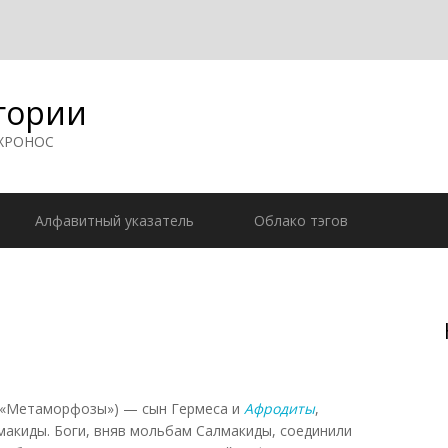
гории
 ХРОНОС
Алфавитный указатель
Облако тэгов
«Метаморфозы») — сын Гермеса и
Афродиты
,
акиды. Боги, вняв мольбам Салмакиды, соединили