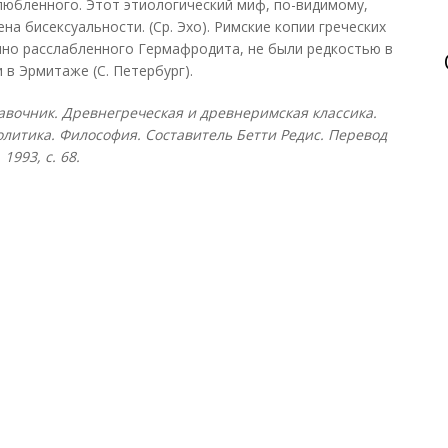
любленного. Этот этиологический миф, по-видимому,
а бисексуальности. (Ср. Эхо). Римские копии греческих
нно расслабленного Гермафродита, не были редкостью в
 в Эрмитаже (С. Петербург).
равочник. Древнегреческая и древнеримская классика.
олитика. Философия. Составитель Бетти Редис. Перевод
1993, с. 68.