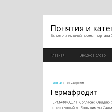
Понятия и кате
Вспомогательный проект портала
Главная
Вводное слово
Вы здесь
Главная
» Гермафродит
Гермафродит
ГЕРМАФРОДИТ. Согласно Овидию (
отвергнувший любовь нимфы Сальм