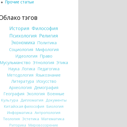
Прочие статьи
Облако тэгов
История
Философия
Психология
Религия
Экономика
Политика
Социология
Мифология
Идеология
Право
Мусульманство
Этнология
Этика
Наука
Логика
Педагогика
Методология
Языкознание
Литература
Искусство
Археология
Демография
География
Экология
Военные
Культура
Дипломатия
Документы
Китайская философия
Биология
Информатика
Антропология
Теология
Эстетика
Математика
Риторика
Мировоззрение