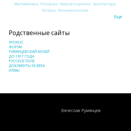
Математика
Риторика
Мировоззрение
Архитектура
Физика
Феноменология
Еще
Родственные сайты
ХРОНОС
ФОРУМ
РУМЯНЦЕВСКИЙ МУЗЕЙ
ДО 1917 ГОДА
РУССКОЕ ПОЛЕ
ДОКУМЕНТЫ XX ВЕКА
ИЗМЫ
Понятия И Категории - Исторический Проект ХРОНОС
WEB-редактор
Вячеслав Румянцев