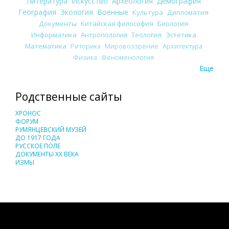
Литература
Искусство
Археология
Демография
География
Экология
Военные
Культура
Дипломатия
Документы
Китайская философия
Биология
Информатика
Антропология
Теология
Эстетика
Математика
Риторика
Мировоззрение
Архитектура
Физика
Феноменология
Еще
Родственные сайты
ХРОНОС
ФОРУМ
РУМЯНЦЕВСКИЙ МУЗЕЙ
ДО 1917 ГОДА
РУССКОЕ ПОЛЕ
ДОКУМЕНТЫ XX ВЕКА
ИЗМЫ
Понятия И Категории - Исторический Проект ХРОНОС