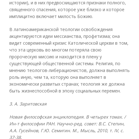
истории), и в них предвосхищаются признаки полного,
священного спасения, которое уже близко и которое
имплицитно включает милость Божию.
В латиноамериканской теологии освобождения
акцентируются идеи мессианства, профетизма; она
видит современный кризис Католической церкви в том,
что эта церковь во многом потеряла свою
пророческую миссию и находится в плену у
существующей общественной системы. Религия, по
мнению теологов-либерационистов, должна выполнять
роль иную, чем та, которую она выполняет в
экономически развитых странах; теология же должна
быть жизнеспособной в эпоху социальных перемен.
3. А. Заритовская
Новая философская энциклопедия. В четырех томах. /
Ин-т философии РАН. Научно-ред. совет: В.С. Степин,
А.А. Гусейнов, Г.Ю. Семигин. М., Мысль, 2010, т.
IV, с.
37-38.