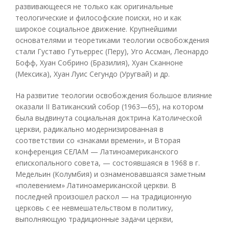
развивающееся не только как оригинальные
теологические и философские поиски, но и как
широкое социальное движение. Крупнейшими
основателями и теоретиками теологии освобождения
стали Густаво Гутьеррес (Перу), Уго Ассман, Леонардо
Бофф, Хуан Собрино (Бразилия), Хуан Сканноне
(Мексика), Хуан Луис Сегундо (Уругвай) и др.
На развитие теологии освобождения большое влияние
оказали II Ватиканский собор (1963—65), на котором
была выдвинута социальная доктрина Католической
церкви, радикально модернизированная в
соответствии со «знаками времени», и Вторая
конференция СЕЛАМ — Латиноамериканского
епископального совета, — состоявшаяся в 1968 в г.
Медельин (Колумбия) и ознаменовавшаяся заметным
«полевением» Латиноамериканской церкви. В
последней произошел раскол — на традиционную
церковь с ее невмешательством в политику,
выполняющую традиционные задачи церкви,