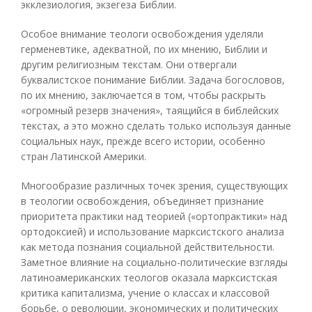
экклезиология, экзегеза Библии.
Особое внимание теологи освобождения уделяли
герменевтике, адекватной, по их мнению, Библии и
другим религиозным текстам. Они отвергали
буквалистское понимание Библии. Задача богословов,
по их мнению, заключается в том, чтобы раскрыть
«огромный резерв значения», таящийся в библейских
текстах, а это можно сделать только используя данные
социальных наук, прежде всего истории, особенно
стран Латинской Америки.
Многообразие различных точек зрения, существующих
в теологии освобождения, объединяет признание
приоритета практики над теорией («ортопрактики» над
ортодоксией) и использование марксистского анализа
как метода познания социальной действительности.
Заметное влияние на социально-политические взгляды
латиноамериканских теологов оказала марксистская
критика капитализма, учение о классах и классовой
борьбе, о революции, экономических и политических