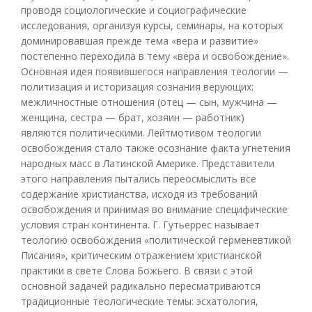
проводя социологические и социографические
исследования, организуя курсы, семинары, на которых
доминировавшая прежде тема «вера и развитие»
постепенно переходила в тему «вера и освобождение».
Основная идея появившегося направления теологии —
политизация и историзация сознания верующих:
межличностные отношения (отец — сын, мужчина —
женщина, сестра — брат, хозяин — работник)
являются политическими. Лейтмотивом теологии
освобождения стало также осознание факта угнетения
народных масс в Латинской Америке. Представители
этого направления пытались переосмыслить все
содержание христианства, исходя из требований
освобождения и принимая во внимание специфические
условия стран континента. Г. Гутьеррес называет
теологию освобождения «политической герменевтикой
Писания», критическим отражением христианской
практики в свете Слова Божьего. В связи с этой
основной задачей радикально пересматриваются
традиционные теологические темы: эсхатология,