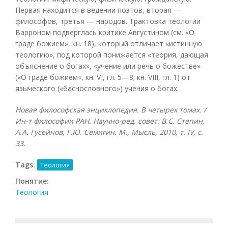
Первая находится в ведении поэтов, вторая —
философов, третья — народов. Трактовка теологии
Варроном подверглась критике Августином (см. «О
граде божием», кн. 18), который отличает «истинную
теологию», под которой понижается «теория, дающая
объяснение о богах», «учение или речь о божестве»
(«О граде божием«, кн. VI, гл. 5—8; кн. VIII, гл. 1) от
языческого («баснословного») учения о богах.
Новая философская энциклопедия. В четырех томах. /
Ин-т философии РАН. Научно-ред. совет: В.С. Степин,
А.А. Гусейнов, Г.Ю. Семигин. М., Мысль, 2010, т.
IV, с.
33.
Tags:
Теология
Понятие:
Теология