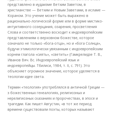
представлено в иудаизме Ветхим Заветом, в
христианстве — Ветхим и Новым Заветами, в исламе —
Кораном. Это учение может быть выражено в
рационально-логической форме или в форме мистико-
интуитивного созерцания, озарения, просветления
Слова и соответственно восходит к индоевропейским
представлениям о верховном божестве, которое
означало не только «бога-отца», но и «бога Солнца»,
будучи этимологически увязанным с индоевропейским
корнем глагола «сиять», «светить» (Гамкрелидзе Т. В.,
Иванов Вяч. Вс. Индоевропейский язык и
индоевропейцы. Тбилиси, 1984, т. II, с. 791). Это
объясняет огромное значение, которое уделяется в
теологии идее света.
Термин «теология» употреблялся в античной Греции —
э божественных генеалогиях, религиозных и
нерелигиозных сказаниях и пророчествах, в эпосе и
трагедии. Как пишет Августин, «в тот же период
времени существовали поэты, которых называют