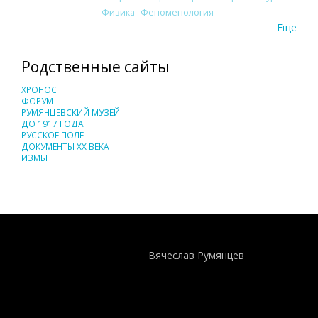
Физика
Феноменология
Еще
Родственные сайты
ХРОНОС
ФОРУМ
РУМЯНЦЕВСКИЙ МУЗЕЙ
ДО 1917 ГОДА
РУССКОЕ ПОЛЕ
ДОКУМЕНТЫ XX ВЕКА
ИЗМЫ
Понятия И Категории - Исторический Проект ХРОНОС
WEB-редактор
Вячеслав Румянцев