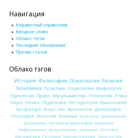
Навигация
Алфавитный справочник
Вводное слово
Облако тэгов
Последние обновления
Прочие статьи
Облако тэгов
История
Философия
Психология
Религия
Экономика
Политика
Социология
Мифология
Идеология
Право
Мусульманство
Этнология
Этика
Наука
Логика
Педагогика
Методология
Языкознание
Литература
Искусство
Археология
Демография
География
Экология
Военные
Культура
Дипломатия
Документы
Китайская философия
Биология
Информатика
Антропология
Теология
Эстетика
Математика
Риторика
Мировоззрение
Архитектура