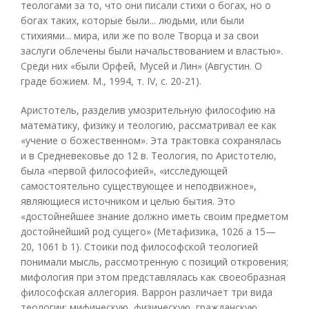
теологами за то, что они писали стихи о богах, но о
богах таких, которые были... людьми, или были
стихиями... мира, или же по воле Творца и за свои
заслуги облечены были начальствованием и властью».
Среди них «были Орфей, Мусей и Лин» (Августин. О
граде божием. М., 1994, т. IV, с. 20-21).
Аристотель, разделив умозрительную философию на
математику, физику и теологию, рассматривал ее как
«учение о божественном». Эта трактовка сохранялась
и в Средневековье до 12 в. Теология, по Аристотелю,
была «первой философией», «исследующей
самостоятельно существующее и неподвижное»,
являющиеся источником и целью бытия. Это
«достойнейшее знание должно иметь своим предметом
достойнейший род сущего» (Метафизика, 1026 а 15—
20, 1061 b 1). Стоики под философской теологией
понимали мысль, рассмотренную с позиций откровения;
мифология при этом представлялась как своеобразная
философская аллегория. Варрон различает три вида
теологии: мифическую, физическую, гражданскую.