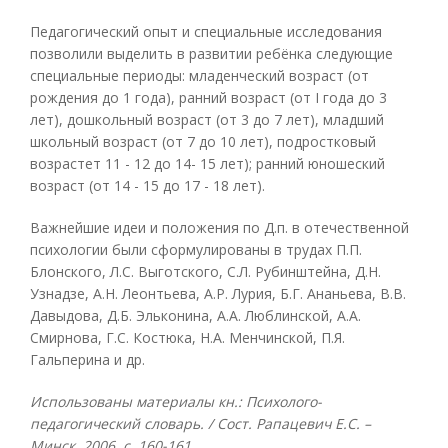
Педагогический опыт и специальные исследования
позволили выделить в развитии ребёнка следующие
специальные периоды: младенческий возраст (от
рождения до 1 года), ранний возраст (от I года до 3
лет), дошкольный возраст (от 3 до 7 лет), младший
школьный возраст (от 7 до 10 лет), подростковый
возрастет 11 - 12 до 14- 15 лет); ранний юношеский
возраст (от 14 - 15 до 17 - 18 лет).
Важнейшие идеи и положения по Д.п. в отечественной
психологии были сформулированы в трудах П.П.
Блонского, Л.С. Выготского, С.Л. Рубинштейна, Д.Н.
Узнадзе, А.Н. Леонтьева, А.Р. Лурия, Б.Г. Ананьева, В.В.
Давыдова, Д.Б. Эльконина, А.А. Люблинской, А.А.
Смирнова, Г.С. Костюка, Н.А. Менчинской, П.Я.
Гальперина и др.
Использованы материалы кн.: Психолого-
педагогический словарь. / Сост. Рапацевич Е.С. –
Минск, 2006, с. 160-161.