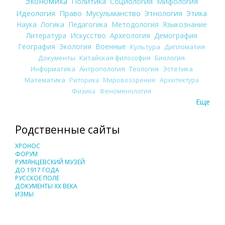
Экономика
Политика
Социология
Мифология
Идеология
Право
Мусульманство
Этнология
Этика
Наука
Логика
Педагогика
Методология
Языкознание
Литература
Искусство
Археология
Демография
География
Экология
Военные
Культура
Дипломатия
Документы
Китайская философия
Биология
Информатика
Антропология
Теология
Эстетика
Математика
Риторика
Мировоззрение
Архитектура
Физика
Феноменология
Еще
Родственные сайты
ХРОНОС
ФОРУМ
РУМЯНЦЕВСКИЙ МУЗЕЙ
ДО 1917 ГОДА
РУССКОЕ ПОЛЕ
ДОКУМЕНТЫ XX ВЕКА
ИЗМЫ