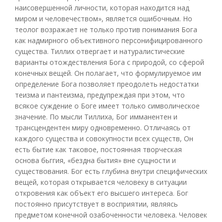
наисовершенной личности, которая находится над
миром и человечеством», является ошибочным. Но
теолог возражает не только против понимания Бога
как надмирного объективного персонифицированного
существа. Тиллих отвергает и натуралистические
варианты отождествления Бога с природой, со сферой
конечных вещей. Он полагает, что формулируемое им
определение Бога позволяет преодолеть недостатки
теизма и пантеизма, предупреждая при этом, что
всякое суждение о Боге имеет только символическое
значение. По мысли Тиллиха, Бог имманентен и
трансцендентен миру одновременно. Отличаясь от
каждого существа и совокупности всех существ, Он
есть бытие как таковое, постоянная творческая
основа бьггия, «бездна бытия» вне сущности и
существования. Бог есть глубина внутри специфических
вещей, которая открывается человеку в ситуации
откровения как объект его высшего интереса. Бог
постоянно присутствует в восприятии, являясь
предметом конечной озабоченности человека. Человек