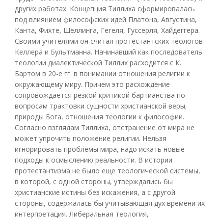
других работах. Концепция Тиллиха сформировалась
под влиянием философских идей Платона, Августина,
Канта, Фихте, Шеллинга, Гегеля, Гуссерля, Хайдеггера.
Своими учителями он считал протестантских теологов
Келлера и Бультманна. Начинавший как последователь
теологии диалектической Тиллих расходится с К.
Бартом в 20-е гг. в понимании отношения религии к
окружающему миру. Причем это расхождение
сопровождается резкой критикой бартианства по
вопросам трактовки сущности христианской веры,
природы Бога, отношения теологии к философии.
Согласно взглядам Тиллиха, отстранение от мира не
может упрочить положение религии. Нельзя
игнорировать проблемы мира, надо искать новые
подходы к осмыслению реальности. В истории
протестантизма не было еще теологической системы,
в которой, с одной стороны, утверждались бы
христианские истины без искажения, а с другой
стороны, содержалась бы учитывающая дух времени их
интерпретация. Либеральная теология,