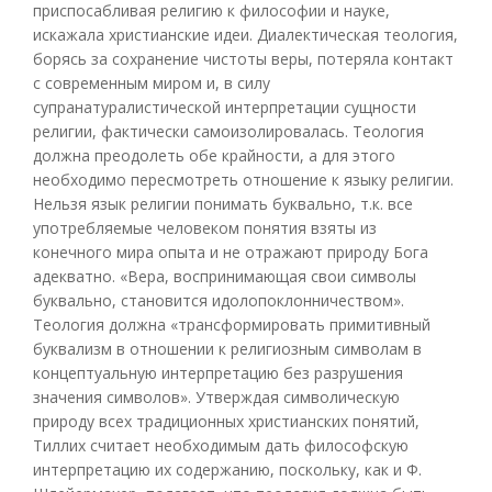
приспосабливая религию к философии и науке,
искажала христианские идеи. Диалектическая теология,
борясь за сохранение чистоты веры, потеряла контакт
с современным миром и, в силу
супранатуралистической интерпретации сущности
религии, фактически самоизолировалась. Теология
должна преодолеть обе крайности, а для этого
необходимо пересмотреть отношение к языку религии.
Нельзя язык религии понимать буквально, т.к. все
употребляемые человеком понятия взяты из
конечного мира опыта и не отражают природу Бога
адекватно. «Вера, воспринимающая свои символы
буквально, становится идолопоклонничеством».
Теология должна «трансформировать примитивный
буквализм в отношении к религиозным символам в
концептуальную интерпретацию без разрушения
значения символов». Утверждая символическую
природу всех традиционных христианских понятий,
Тиллих считает необходимым дать философскую
интерпретацию их содержанию, поскольку, как и Ф.