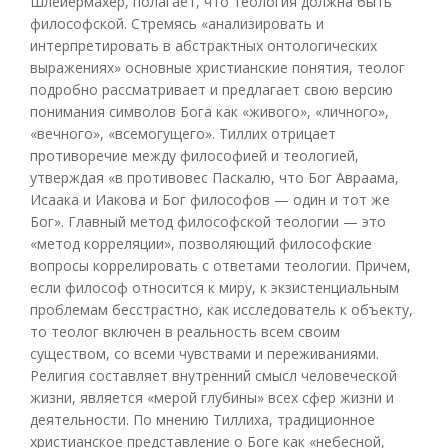
Шлейермахер, полагает, что теология должна быть
философской. Стремясь «анализировать и
интерпретировать в абстрактных онтологических
выражениях» основные христианские понятия, теолог
подробно рассматривает и предлагает свою версию
понимания символов Бога как «живого», «личного»,
«вечного», «всемогущего». Тиллих отрицает
противоречие между философией и теологией,
утверждая «в противовес Паскалю, что Бог Авраама,
Исаака и Иакова и Бог философов — один и тот же
Бог». Главный метод философской теологии — это
«метод корреляции», позволяющий философские
вопросы коррелировать с ответами теологии. Причем,
если философ относится к миру, к экзистенциальным
проблемам бесстрастно, как исследователь к объекту,
то теолог включен в реальность всем своим
существом, со всеми чувствами и переживаниями.
Религия составляет внутренний смысл человеческой
жизни, является «мерой глубины» всех сфер жизни и
деятельности. По мнению Тиллиха, традиционное
христианское представление о Боге как «небесной,