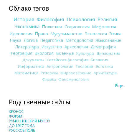
Облако тэгов
История
Философия
Психология
Религия
Экономика
Политика
Социология
Мифология
Идеология
Право
Мусульманство
Этнология
Этика
Наука
Логика
Педагогика
Методология
Языкознание
Литература
Искусство
Археология
Демография
География
Экология
Военные
Культура
Дипломатия
Документы
Китайская философия
Биология
Информатика
Антропология
Теология
Эстетика
Математика
Риторика
Мировоззрение
Архитектура
Физика
Феноменология
Еще
Родственные сайты
ХРОНОС
ФОРУМ
РУМЯНЦЕВСКИЙ МУЗЕЙ
ДО 1917 ГОДА
РУССКОЕ ПОЛЕ