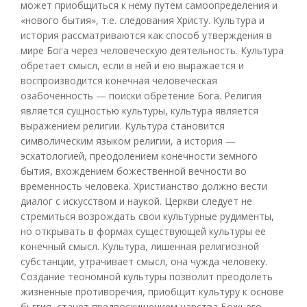
может приобщиться к нему путем самоопределения и
«нового бытия», т.е. следования Христу. Культура и
история рассматриваются как способ утверждения в
мире Бога через человеческую деятельность. Культура
обретает смысл, если в ней и ею выражается и
воспроизводится конечная человеческая
озабоченность — поиски обретение Бога. Религия
является сущностью культуры, культура является
выражением религии. Культура становится
символическим языком религии, а история —
эсхатологией, преодолением конечности земного
бытия, вхождением божественной вечности во
временность человека. Христианство должно вести
диалог с искусством и наукой. Церкви следует не
стремиться возрождать свои культурные рудименты,
но открывать в формах существующей культуры ее
конечный смысл. Культура, лишенная религиозной
субстанции, утрачивает смысл, она чужда человеку.
Создание теономной культуры позволит преодолеть
жизненные противоречия, приобщит культуру к основе
бьггия, станет предвосхищением царства Божьего.