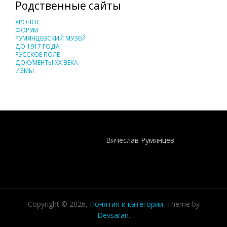
Родственные сайты
ХРОНОС
ФОРУМ
РУМЯНЦЕВСКИЙ МУЗЕЙ
ДО 1917 ГОДА
РУССКОЕ ПОЛЕ
ДОКУМЕНТЫ XX ВЕКА
ИЗМЫ
Понятия И Категории - Исторический Проект ХРОНОС
WEB-редактор
Вячеслав Румянцев
Copyright © 2026,
Понятия и категории
. Theme by
Devsaran
.