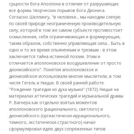
сущности бога Аполлона в отличие от разрушающих
все формы творческих порывов бога Диониса.
Согласно Шеллингу, "в человеке... мы находим слепую
по своей природе неограниченную производительную
силу, которой в том же самом субъекте противостоит
осмысленная, себя ограничивающая и формирующая,
таким образом, собственно управляющая сила... Быть в
одно и то же время опьяненным и трезвым - в этом
заключается тайна истинной поэзии. Этим и
отличается аполлоновское воодушевление от просто
дионисийского". Понятия аполлоновское и
дионисийское использовали многие мыслители, в том
числе Гегель и Ницше. В своей ранней работе
"Рождение трагедии из духа музыки" (1872) Ницше на
материалах аттических трагедий и музыкальной драмы
Р. Вагнера как отдельно взятых моментов
аполлоновского (рационального, светлого) и
дионисийского (оргиастически-иррационального,
темного, экстатически-страстного) начал
сформулировал идею двух сопряженных типов