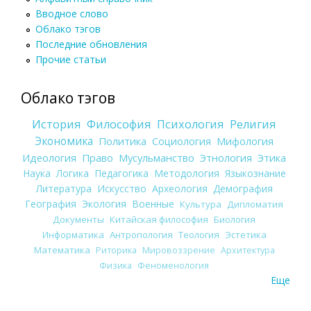
Вводное слово
Облако тэгов
Последние обновления
Прочие статьи
Облако тэгов
История
Философия
Психология
Религия
Экономика
Политика
Социология
Мифология
Идеология
Право
Мусульманство
Этнология
Этика
Наука
Логика
Педагогика
Методология
Языкознание
Литература
Искусство
Археология
Демография
География
Экология
Военные
Культура
Дипломатия
Документы
Китайская философия
Биология
Информатика
Антропология
Теология
Эстетика
Математика
Риторика
Мировоззрение
Архитектура
Физика
Феноменология
Еще