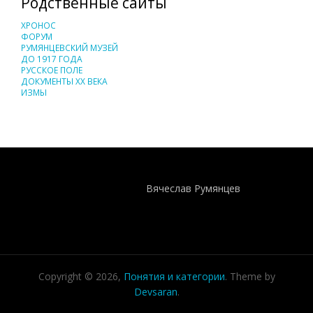
Родственные сайты
ХРОНОС
ФОРУМ
РУМЯНЦЕВСКИЙ МУЗЕЙ
ДО 1917 ГОДА
РУССКОЕ ПОЛЕ
ДОКУМЕНТЫ XX ВЕКА
ИЗМЫ
Понятия И Категории - Исторический Проект ХРОНОС
WEB-редактор
Вячеслав Румянцев
Copyright © 2026,
Понятия и категории
. Theme by
Devsaran
.