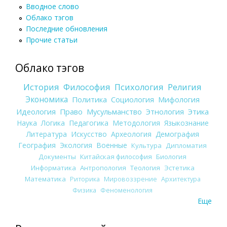
Вводное слово
Облако тэгов
Последние обновления
Прочие статьи
Облако тэгов
История
Философия
Психология
Религия
Экономика
Политика
Социология
Мифология
Идеология
Право
Мусульманство
Этнология
Этика
Наука
Логика
Педагогика
Методология
Языкознание
Литература
Искусство
Археология
Демография
География
Экология
Военные
Культура
Дипломатия
Документы
Китайская философия
Биология
Информатика
Антропология
Теология
Эстетика
Математика
Риторика
Мировоззрение
Архитектура
Физика
Феноменология
Еще