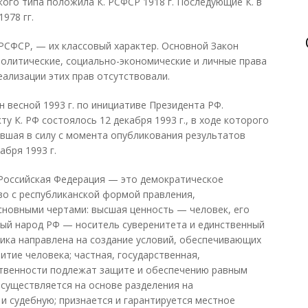
кого типа положила К. РСФСР 1918 г. Последующие К. в
978 гг.
РСФСР, — их классовый характер. Основной Закон
олитические, социально-экономические и личные права
еализации этих прав отсутствовали.
 весной 1993 г. по инициативе Президента РФ.
у К. РФ состоялось 12 декабря 1993 г., в ходе которого
ившая в силу с момента опубликования результатов
бря 1993 г.
 Российская Федерация — это демократическое
о с республиканской формой правления,
новными чертами: высшая ценность — человек, его
ный народ РФ — носитель суверенитета и единственный
тика направлена на создание условий, обеспечивающих
итие человека; частная, государственная,
твенности подлежат защите и обеспечению равным
осуществляется на основе разделения на
и судебную; признается и гарантируется местное