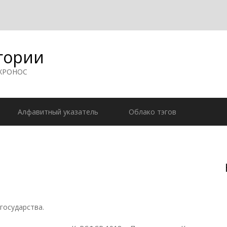
гории
 ХРОНОС
Алфавитный указатель
Облако тэгов
осударства.