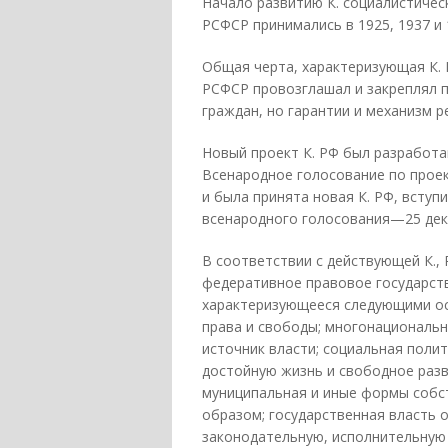
Начало развитию К. социалистичес
РСФСР принимались в 1925, 1937 и 1
Общая черта, характеризующая К. 
РСФСР провозглашал и закреплял п
граждан, но гарантии и механизм р
Новый проект К. РФ был разработан
Всенародное голосование по проект
и была принята новая К. РФ, вступ
всенародного голосования—25 дека
В соответствии с действующей К.,
федеративное правовое государств
характеризующееся следующими ос
права и свободы; многонациональ
источник власти; социальная поли
достойную жизнь и свободное разв
муниципальная и иные формы собс
образом; государственная власть 
законодательную, исполнительную 