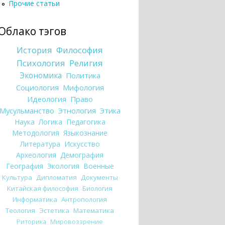
Прочие статьи
Облако тэгов
История
Философия
Психология
Религия
Экономика
Политика
Социология
Мифология
Идеология
Право
Мусульманство
Этнология
Этика
Наука
Логика
Педагогика
Методология
Языкознание
Литература
Искусство
Археология
Демография
География
Экология
Военные
Культура
Дипломатия
Документы
Китайская философия
Биология
Информатика
Антропология
Теология
Эстетика
Математика
Риторика
Мировоззрение