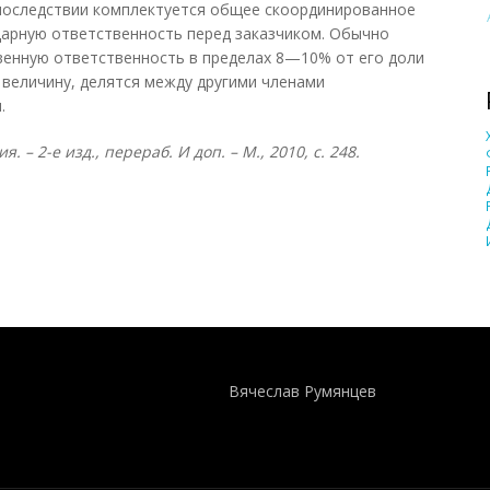
впоследствии комплектуется общее скоординированное
идарную ответственность перед заказчиком. Обычно
венную ответственность в пределах 8—10% от его доли
 величину, делятся между другими членами
.
– 2-е изд., перераб. И доп. – М., 2010, с. 248.
Понятия И Категории - Исторический Проект ХРОНОС
WEB-редактор
Вячеслав Румянцев