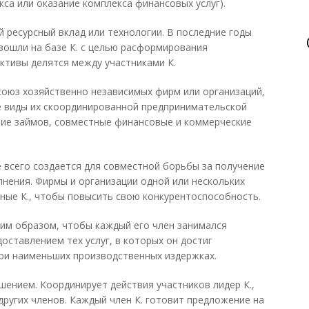
са или оказание комплекса финансовых услуг).
 ресурсный вклад или технологии. В последние годы
зошли на базе К. с целью расформирования
активы делятся между участниками К.
союз хозяйственно независимых фирм или организаций,
е виды их скоординированной предпринимательской
ние займов, совместные финансовые и коммерческие
 всего создается для совместной борьбы за получение
лнения. Фирмы и организации одной или нескольких
ные К., чтобы повысить свою конкурентоспособность.
ким образом, чтобы каждый его член занимался
оставлением тех услуг, в которых он достиг
ри наименьших производственных издержках.
шением. Координирует действия участников лидер К.,
других членов. Каждый член К. готовит предложение на