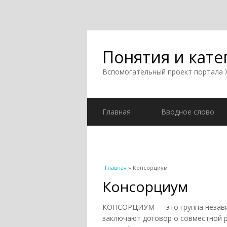
Понятия и кате
Вспомогательный проект портала
Главная
Вводное слово
Вы здесь
Главная
» Консорциум
Консорциум
КОНСОРЦИУМ — это группа незави
заключают договор о совместной р