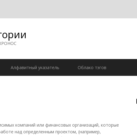
гории
 ХРОНОС
Алфавитный указатель
Облако тэгов
симых компаний или финансовых организаций, которые
аботе над определенным проектом, (например,