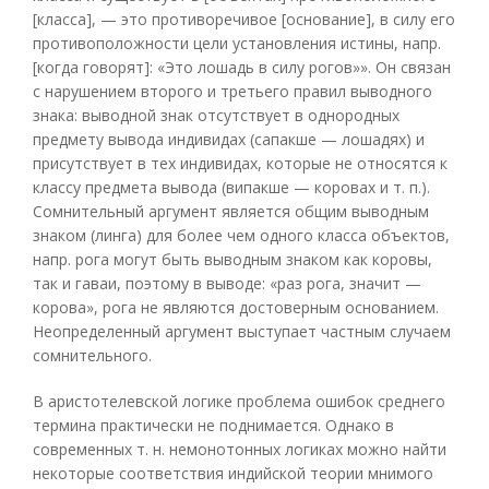
[класса], — это противоречивое [основание], в силу его
противоположности цели установления истины, напр.
[когда говорят]: «Это лошадь в силу рогов»». Он связан
с нарушением второго и третьего правил выводного
знака: выводной знак отсутствует в однородных
предмету вывода индивидах (сапакше — лошадях) и
присутствует в тех индивидах, которые не относятся к
классу предмета вывода (випакше — коровах и т. п.).
Сомнительный аргумент является общим выводным
знаком (линга) для более чем одного класса объектов,
напр. рога могут быть выводным знаком как коровы,
так и гаваи, поэтому в выводе: «раз рога, значит —
корова», рога не являются достоверным основанием.
Неопределенный аргумент выступает частным случаем
сомнительного.
В аристотелевской логике проблема ошибок среднего
термина практически не поднимается. Однако в
современных т. н. немонотонных логиках можно найти
некоторые соответствия индийской теории мнимого