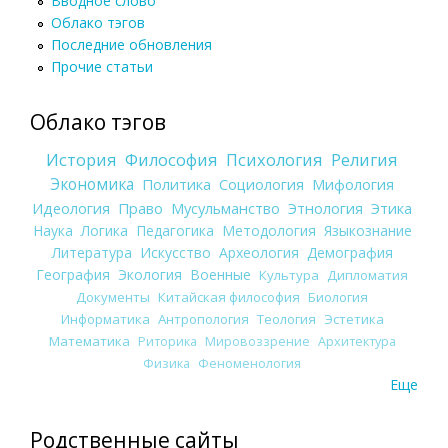
Вводное слово
Облако тэгов
Последние обновления
Прочие статьи
Облако тэгов
История
Философия
Психология
Религия
Экономика
Политика
Социология
Мифология
Идеология
Право
Мусульманство
Этнология
Этика
Наука
Логика
Педагогика
Методология
Языкознание
Литература
Искусство
Археология
Демография
География
Экология
Военные
Культура
Дипломатия
Документы
Китайская философия
Биология
Информатика
Антропология
Теология
Эстетика
Математика
Риторика
Мировоззрение
Архитектура
Физика
Феноменология
Еще
Родственные сайты