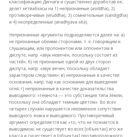
классификацию Дигнаги и существенно доработав ее,
делит хетвабхасы на 1) непризнанные (asiddha), 2)
противоречивые (viruddha), 3) сомнительные (sandigdha)
и 4) неопределенные (anadhyava-sita).
Непризнанные аргументы подразделяются далее на: а)
не признанные обеими сторонами, т. е. говорящим и
слушающим, или пропонентом или оппонентом в
диспуте, напр. «звук невечен, поскольку состоит из
частей»; б) не признанные одной из двух сторон
диспута, напр. «звук вечен, поскольку обладает
характером следствия»; в) непризнанные в качестве
основания, напр. пар как основание для выведения
огня; г) непризнанные в качестве доказательства
выводимого: «темнота — это субстанция типа земли,
поскольку она обладает темным цветом». Во всех
четырех случаях нарушается неизменное сопутствие
выводного знака и выводимого. Противоречивый
аргумент определяется как «то, что не познается в
выводимом, не существует во всех [объектах] его же
класса и существует в [объектах] противоположного