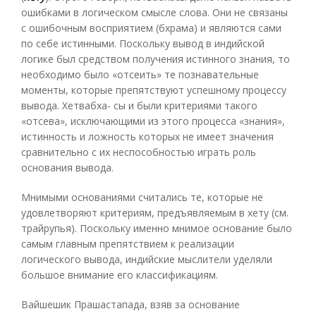
ошибками в логическом смысле слова. Они не связаны
с ошибочным восприятием (бхрама) и являются сами
по себе истинными. Поскольку вывод в индийской
логике был средством получения истинного знания, то
необходимо было «отсеить» те познавательные
моменты, которые препятствуют успешному процессу
вывода. Хетвабха- сы и были критериями такого
«отсева», исключающими из этого процесса «знания»,
истинность и ложность которых не имеет значения
сравнительно с их неспособностью играть роль
основания вывода.
Мнимыми основаниями считались те, которые не
удовлетворяют критериям, предъявляемым в хету (см.
трайрупья). Поскольку именно мнимое основание было
самым главным препятствием к реализации
логического вывода, индийские мыслители уделяли
большое внимание его классификациям.
Вайшешик Прашастапада, взяв за основание