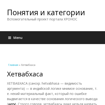
Понятия и категории
Вспомогательный проект портала ХРОНОС
Menu
Вы здесь
Главная
» Хетвабхаса
Хетвабхаса
ХЕТВАБХАСА (санскр. hetvabhasa — видимость
аргумента) — в индийской логике мнимое основание, т.
е. некий материальный факт, который по ошибке
выдвигается в качестве основания логического вывода
(
хету
). Строго говоря, хетвабхасы даже нельзя назвать