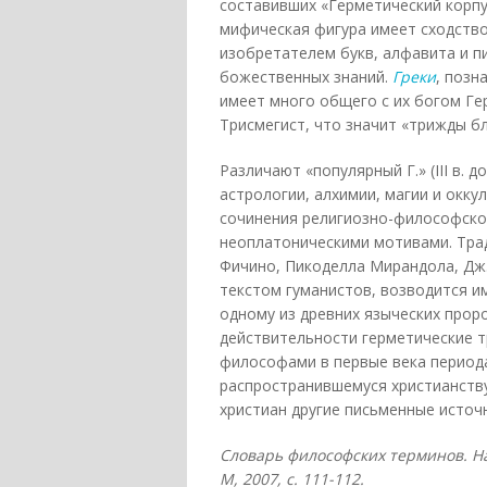
составивших «Герметический корпус
мифическая фигура имеет сходство
изобретателем букв, алфавита и 
божественных знаний.
Греки
, позн
имеет много общего с их богом Ге
Трисмегист, что значит «трижды б
Различают «популярный Г.» (III в. до
астрологии, алхимии, магии и оккул
сочинения религиозно-философског
неоплатоническими мотивами. Трад
Фичино, Пикоделла Мирандола, Дж.
текстом гуманистов, возводится и
одному из древних языческих прор
действительности герметические 
философами в первые века периода 
распространившемуся христианств
христиан другие письменные источ
Словарь философских терминов. На
М, 2007
, с. 111-112.