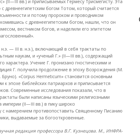
» (II—III вв.) и приписываемых Гермесу Трисмегисту. Эта
 с древнеегипетским богом Тотом, который считается
письменности и потому пророком и проводником
акомившись с древнеегипетским богом, нашли, что он
рмесом, вестником богов, и наделили его эпитетом
лагословенный».
 н.э. — III в. н.э.), включающий в себя трактаты по
ьтным наукам, и «ученый Г.» (II—III вв.), содержащий
о характера. Учение Г. пронизано гностическими и
иция Г. получила продолжение в эпоху Возрождения (М.
 Бруно). «Corpus Hermeticum» становится основным
ми к эпохе библейских патриархов и приписывается
оков. Современные исследования показали, что в
трактаты были написаны языческими религиозными
империи (II—III вв.) в пику широко
у с намерением противопоставить Священному Писанию
ники, выдаваемые за богооткровенные.
учная редакция профессора В.Г. Кузнецова. М., ИНФРА-