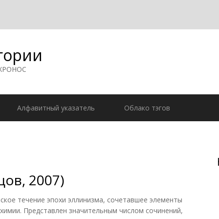
гории
 ХРОНОС
Алфавитный указатель
Облако тэгов
цов, 2007)
кое течение эпохи эллинизма, сочетавшее элементы
лхимии. Представлен значительным числом сочинений,