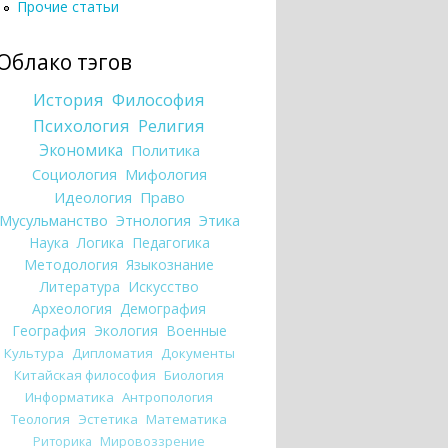
Прочие статьи
Облако тэгов
История
Философия
Психология
Религия
Экономика
Политика
Социология
Мифология
Идеология
Право
Мусульманство
Этнология
Этика
Наука
Логика
Педагогика
Методология
Языкознание
Литература
Искусство
Археология
Демография
География
Экология
Военные
Культура
Дипломатия
Документы
Китайская философия
Биология
Информатика
Антропология
Теология
Эстетика
Математика
Риторика
Мировоззрение