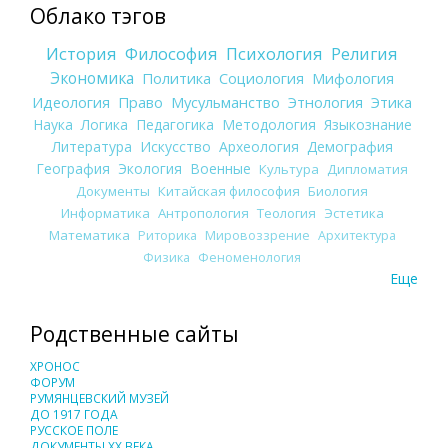
Облако тэгов
История
Философия
Психология
Религия
Экономика
Политика
Социология
Мифология
Идеология
Право
Мусульманство
Этнология
Этика
Наука
Логика
Педагогика
Методология
Языкознание
Литература
Искусство
Археология
Демография
География
Экология
Военные
Культура
Дипломатия
Документы
Китайская философия
Биология
Информатика
Антропология
Теология
Эстетика
Математика
Риторика
Мировоззрение
Архитектура
Физика
Феноменология
Еще
Родственные сайты
ХРОНОС
ФОРУМ
РУМЯНЦЕВСКИЙ МУЗЕЙ
ДО 1917 ГОДА
РУССКОЕ ПОЛЕ
ДОКУМЕНТЫ XX ВЕКА