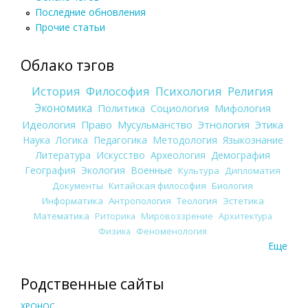
Последние обновления
Прочие статьи
Облако тэгов
История
Философия
Психология
Религия
Экономика
Политика
Социология
Мифология
Идеология
Право
Мусульманство
Этнология
Этика
Наука
Логика
Педагогика
Методология
Языкознание
Литература
Искусство
Археология
Демография
География
Экология
Военные
Культура
Дипломатия
Документы
Китайская философия
Биология
Информатика
Антропология
Теология
Эстетика
Математика
Риторика
Мировоззрение
Архитектура
Физика
Феноменология
Еще
Родственные сайты
ХРОНОС