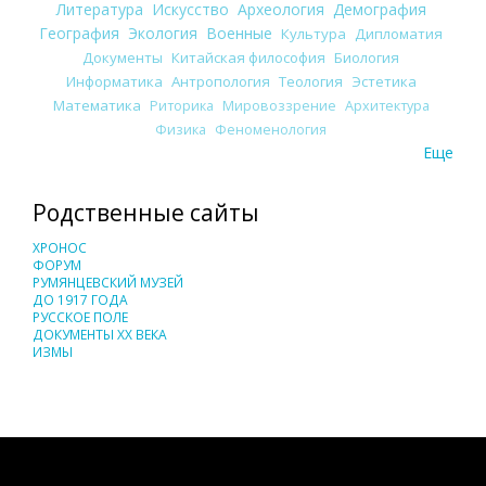
Литература
Искусство
Археология
Демография
География
Экология
Военные
Культура
Дипломатия
Документы
Китайская философия
Биология
Информатика
Антропология
Теология
Эстетика
Математика
Риторика
Мировоззрение
Архитектура
Физика
Феноменология
Еще
Родственные сайты
ХРОНОС
ФОРУМ
РУМЯНЦЕВСКИЙ МУЗЕЙ
ДО 1917 ГОДА
РУССКОЕ ПОЛЕ
ДОКУМЕНТЫ XX ВЕКА
ИЗМЫ
Понятия И Категории - Исторический Проект ХРОНОС