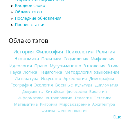
Вводное слово
Облако тэгов
Последние обновления
Прочие статьи
Облако тэгов
История
Философия
Психология
Религия
Экономика
Политика
Социология
Мифология
Идеология
Право
Мусульманство
Этнология
Этика
Наука
Логика
Педагогика
Методология
Языкознание
Литература
Искусство
Археология
Демография
География
Экология
Военные
Культура
Дипломатия
Документы
Китайская философия
Биология
Информатика
Антропология
Теология
Эстетика
Математика
Риторика
Мировоззрение
Архитектура
Физика
Феноменология
Еще