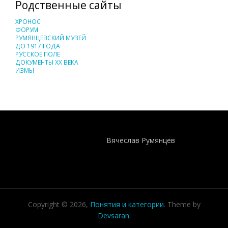
Родственные сайты
ХРОНОС
ФОРУМ
РУМЯНЦЕВСКИЙ МУЗЕЙ
ДО 1917 ГОДА
РУССКОЕ ПОЛЕ
ДОКУМЕНТЫ XX ВЕКА
ИЗМЫ
Понятия И Категории - Исторический Проект ХРОНОС
WEB-редактор
Вячеслав Румянцев
Copyright © 2026,
Понятия и категории
. Theme by
Devsaran
.