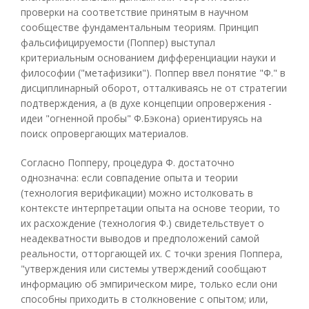
проверки на соответствие принятым в научном
сообществе фундаментальным теориям. Принцип
фальсифицируемости (Поппер) выступал
критериальным основанием дифференциации науки и
философии ("метафизики"). Поппер ввел понятие "Ф." в
дисциплинарный оборот, отталкиваясь не от стратегии
подтверждения, а (в духе концепции опровержения -
идеи "огненной пробы" Ф.Бэкона) ориентируясь на
поиск опровергающих материалов.
Согласно Попперу, процедура Ф. достаточно
однозначна: если совпадение опыта и теории
(технология верификации) можно истолковать в
контексте интерпретации опыта на основе теории, то
их расхождение (технология Ф.) свидетельствует о
неадекватности выводов и предположений самой
реальности, отторгающей их. С точки зрения Поппера,
"утверждения или системы утверждений сообщают
информацию об эмпирическом мире, только если они
способны приходить в столкновение с опытом; или,