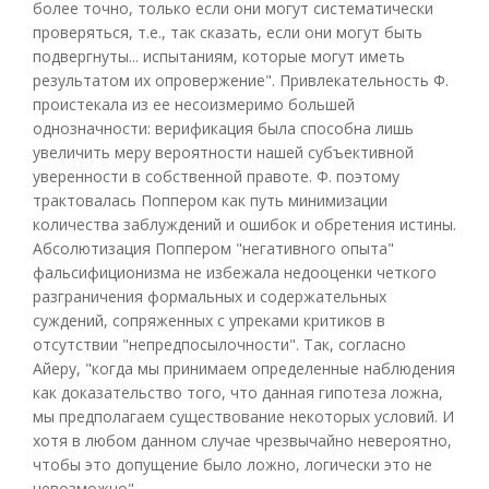
более точно, только если они могут систематически
проверяться, т.е., так сказать, если они могут быть
подвергнуты... испытаниям, которые могут иметь
результатом их опровержение". Привлекательность Ф.
проистекала из ее несоизмеримо большей
однозначности: верификация была способна лишь
увеличить меру вероятности нашей субъективной
уверенности в собственной правоте. Ф. поэтому
трактовалась Поппером как путь минимизации
количества заблуждений и ошибок и обретения истины.
Абсолютизация Поппером "негативного опыта"
фальсифиционизма не избежала недооценки четкого
разграничения формальных и содержательных
суждений, сопряженных с упреками критиков в
отсутствии "непредпосылочности". Так, согласно
Айеру, "когда мы принимаем определенные наблюдения
как доказательство того, что данная гипотеза ложна,
мы предполагаем существование некоторых условий. И
хотя в любом данном случае чрезвычайно невероятно,
чтобы это допущение было ложно, логически это не
невозможно".