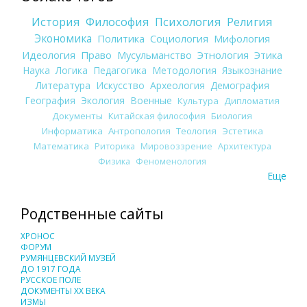
История
Философия
Психология
Религия
Экономика
Политика
Социология
Мифология
Идеология
Право
Мусульманство
Этнология
Этика
Наука
Логика
Педагогика
Методология
Языкознание
Литература
Искусство
Археология
Демография
География
Экология
Военные
Культура
Дипломатия
Документы
Китайская философия
Биология
Информатика
Антропология
Теология
Эстетика
Математика
Риторика
Мировоззрение
Архитектура
Физика
Феноменология
Еще
Родственные сайты
ХРОНОС
ФОРУМ
РУМЯНЦЕВСКИЙ МУЗЕЙ
ДО 1917 ГОДА
РУССКОЕ ПОЛЕ
ДОКУМЕНТЫ XX ВЕКА
ИЗМЫ