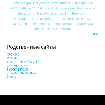
Литература
Искусство
Археология
Демография
География
Экология
Военные
Культура
Дипломатия
Документы
Китайская философия
Биология
Информатика
Антропология
Теология
Эстетика
Математика
Риторика
Мировоззрение
Архитектура
Физика
Феноменология
Еще
Родственные сайты
ХРОНОС
ФОРУМ
РУМЯНЦЕВСКИЙ МУЗЕЙ
ДО 1917 ГОДА
РУССКОЕ ПОЛЕ
ДОКУМЕНТЫ XX ВЕКА
ИЗМЫ
Понятия И Категории - Исторический Проект ХРОНОС