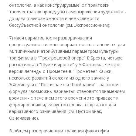
онтологии, а как конструируемые: от трактовки
творчества как процедуры самовыражения художника -
до идеи о невозможности и немыслимости
бессубъектной онтологии (см. Экспрессионизм);
7) идея вариативности разворачивания
процессуальности: многовариантность становится для
М. типичным и атрибутивным параметром культуры:
три финала в "Трехгрошовой опере" Б.Брехта, четыре
рассказчика в "Шуме и ярости" у У.Фолкнера, четыре
версии легенды о Прометее в "Прометее" Кафки,
несколько развитий сюжета из одного зачина у
Э.Хемингуэя в "Посвящается Швейцарии" - расхожая
формула "возможны варианты" становится знамением
времени - с течением этого времени это приведет к
формированию идеи пустого знака, открытого для
вариативного означивания (см. Пустой знак,
Означивание).
В общем разворачивании традиции философии