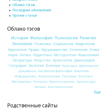
Облако тэгов
Последние обновления
Прочие статьи
Облако тэгов
История
Философия
Психология
Религия
Экономика
Политика
Социология
Мифология
Идеология
Право
Мусульманство
Этнология
Этика
Наука
Логика
Педагогика
Методология
Языкознание
Литература
Искусство
Археология
Демография
География
Экология
Военные
Культура
Дипломатия
Документы
Китайская философия
Биология
Информатика
Антропология
Теология
Эстетика
Математика
Риторика
Мировоззрение
Архитектура
Физика
Феноменология
Еще
Родственные сайты