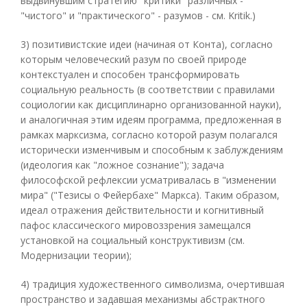
выдвинувшим стратегию "критики" различных -
"чистого" и "практического" - разумов - см. Kritik.)
3) позитивистские идеи (начиная от Конта), согласно
которым человеческий разум по своей природе
контекстуален и способен трансформировать
социальную реальность (в соответствии с правилами
социологии как дисциплинарно организованной науки),
и аналогичная этим идеям программа, предложенная в
рамках марксизма, согласно которой разум полагался
исторически изменчивым и способным к заблуждениям
(идеология как "ложное сознание"); задача
философской рефлексии усматривалась в "изменении
мира" ("Тезисы о Фейербахе" Маркса). Таким образом,
идеал отражения действительности и когнитивный
пафос классического мировоззрения замещался
установкой на социальный конструктивизм (см.
Модернизации теории);
4) традиция художественного символизма, очертившая
пространство и задавшая механизмы абстрактного