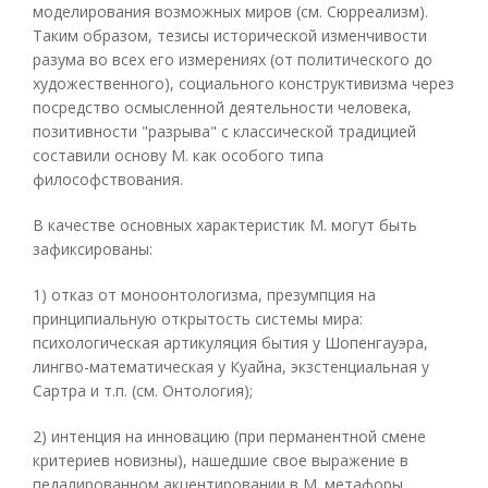
моделирования возможных миров (см. Сюрреализм).
Таким образом, тезисы исторической изменчивости
разума во всех его измерениях (от политического до
художественного), социального конструктивизма через
посредство осмысленной деятельности человека,
позитивности "разрыва" с классической традицией
составили основу М. как особого типа
философствования.
В качестве основных характеристик М. могут быть
зафиксированы:
1) отказ от моноонтологизма, презумпция на
принципиальную открытость системы мира:
психологическая артикуляция бытия у Шопенгауэра,
лингво-математическая у Куайна, экзстенциальная у
Сартра и т.п. (см. Онтология);
2) интенция на инновацию (при перманентной смене
критериев новизны), нашедшие свое выражение в
педалированном акцентировании в М. метафоры