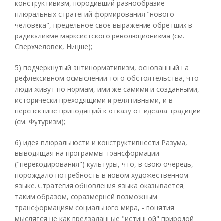
конструктивизм, породивший разнообразие
плюральных стратегий формирования "нового
человека", предельное свое выражение обретших в
радикализме марксистского революционизма (см.
Сверхчеловек, Ницше);
5) подчеркнутый антинормативизм, основанный на
рефлексивном осмыслении того обстоятельства, что
люди живут по нормам, ими же самими и созданными,
исторически преходящими и релятивными, и в
перспективе приводящий к отказу от идеала традиции
(см. Футуризм);
6) идея плюральности и конструктивности Разума,
выводящая на программы трансформации
("перекодирования") культуры, что, в свою очередь,
порождало потребность в новом художественном
языке. Стратегия обновления языка оказывается,
таким образом, соразмерной возможным
трансформациям социального мира, - понятия
мыслятся не как предзаданные "истинной" природой