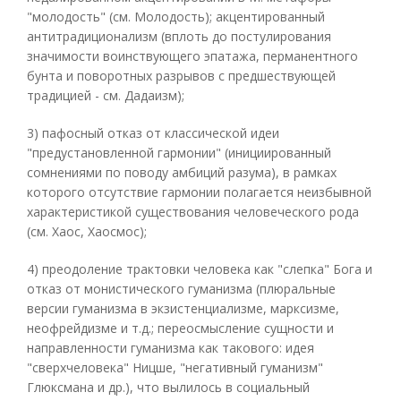
"молодость" (см. Молодость); акцентированный
антитрадиционализм (вплоть до постулирования
значимости воинствующего эпатажа, перманентного
бунта и поворотных разрывов с предшествующей
традицией - см. Дадаизм);
3) пафосный отказ от классической идеи
"предустановленной гармонии" (инициированный
сомнениями по поводу амбиций разума), в рамках
которого отсутствие гармонии полагается неизбывной
характеристикой существования человеческого рода
(см. Хаос, Хаосмос);
4) преодоление трактовки человека как "слепка" Бога и
отказ от монистического гуманизма (плюральные
версии гуманизма в экзистенциализме, марксизме,
неофрейдизме и т.д.; переосмысление сущности и
направленности гуманизма как такового: идея
"сверхчеловека" Ницше, "негативный гуманизм"
Глюксмана и др.), что вылилось в социальный