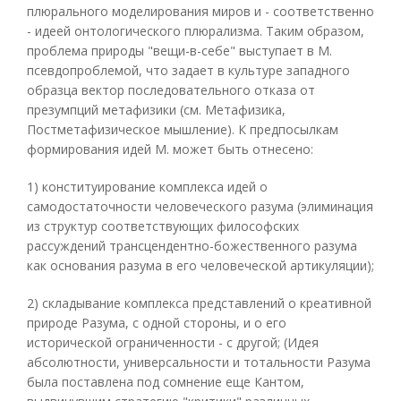
плюрального моделирования миров и - соответственно
- идеей онтологического плюрализма. Таким образом,
проблема природы "вещи-в-себе" выступает в М.
псевдопроблемой, что задает в культуре западного
образца вектор последовательного отказа от
презумпций метафизики (см. Метафизика,
Постметафизическое мышление). К предпосылкам
формирования идей М. может быть отнесено:
1) конституирование комплекса идей о
самодостаточности человеческого разума (элиминация
из структур соответствующих философских
рассуждений трансцендентно-божественного разума
как основания разума в его человеческой артикуляции);
2) складывание комплекса представлений о креативной
природе Разума, с одной стороны, и о его
исторической ограниченности - с другой; (Идея
абсолютности, универсальности и тотальности Разума
была поставлена под сомнение еще Кантом,