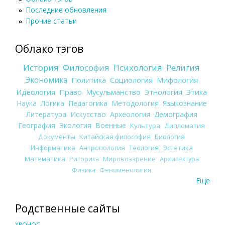
Последние обновления
Прочие статьи
Облако тэгов
История
Философия
Психология
Религия
Экономика
Политика
Социология
Мифология
Идеология
Право
Мусульманство
Этнология
Этика
Наука
Логика
Педагогика
Методология
Языкознание
Литература
Искусство
Археология
Демография
География
Экология
Военные
Культура
Дипломатия
Документы
Китайская философия
Биология
Информатика
Антропология
Теология
Эстетика
Математика
Риторика
Мировоззрение
Архитектура
Физика
Феноменология
Еще
Родственные сайты
ХРОНОС