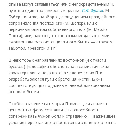
опыта могут связываться или с непосредственным П.
чувства единства с мировым целым (
С.Л. Франк
, М.
Бубер), или же, наоборот, с ощущением враждебного
сопротивления последнего (М. Шелер), или с
первичным опытом собственного тела (М. Мерло-
Понти), или, наконец, с основными модальностями
эмоционально-экзистенциального бытия — страхом,
заботой, тревогой и т.п.
В некоторых направлениях восточной (и отчасти
русской) философии обосновывается мистический
характер привычного потока человеческих П. и
разрабатываются пути обретения «истинных» П.,
соответствующих подлинным, невербализованным
основам бытия.
Особое значение категория П. имеет для анализа
ценностных форм сознания. Так, способность
сопереживать чужой боли и страданию — важнейшее
условие персонального постижения этического опыта