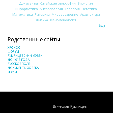
Документы
Китайская философия
Биология
Информатика
Антропология
Теология
Эстетика
Математика
Риторика
Мировоззрение
Архитектура
Физика
Феноменология
Еще
Родственные сайты
ХРОНОС
ФОРУМ
РУМЯНЦЕВСКИЙ МУЗЕЙ
ДО 1917 ГОДА
РУССКОЕ ПОЛЕ
ДОКУМЕНТЫ XX ВЕКА
ИЗМЫ
Понятия И Категории - Исторический Проект ХРОНОС
WEB-редактор
Вячеслав Румянцев