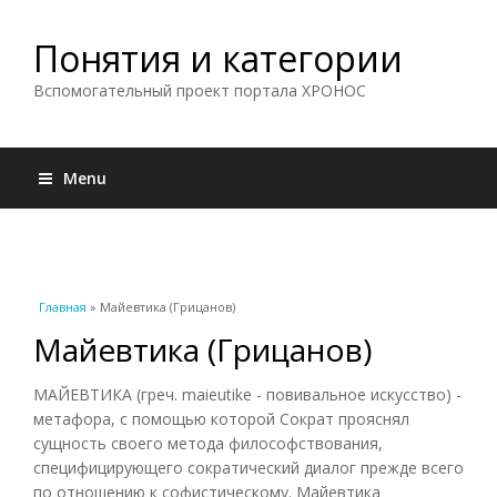
Понятия и категории
Вспомогательный проект портала ХРОНОС
Menu
Вы здесь
Главная
» Майевтика (Грицанов)
Майевтика (Грицанов)
МАЙЕВТИКА (греч. maieutike - повивальное искусство) -
метафора, с помощью которой Сократ прояснял
сущность своего метода философствования,
специфицирующего сократический диалог прежде всего
по отношению к софистическому. Майевтика