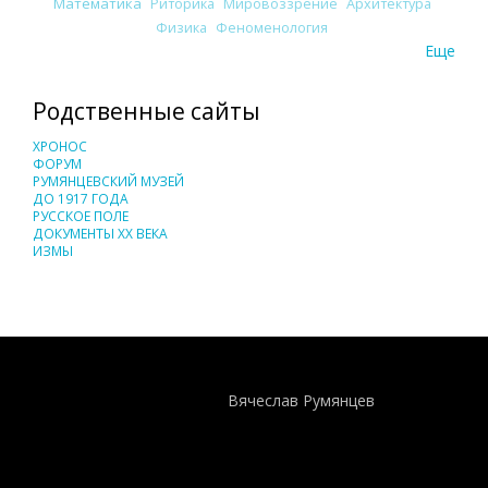
Математика
Риторика
Мировоззрение
Архитектура
Физика
Феноменология
Еще
Родственные сайты
ХРОНОС
ФОРУМ
РУМЯНЦЕВСКИЙ МУЗЕЙ
ДО 1917 ГОДА
РУССКОЕ ПОЛЕ
ДОКУМЕНТЫ XX ВЕКА
ИЗМЫ
Понятия И Категории - Исторический Проект ХРОНОС
WEB-редактор
Вячеслав Румянцев