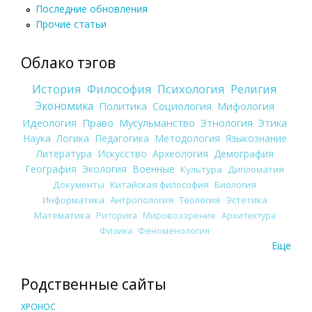
Последние обновления
Прочие статьи
Облако тэгов
История
Философия
Психология
Религия
Экономика
Политика
Социология
Мифология
Идеология
Право
Мусульманство
Этнология
Этика
Наука
Логика
Педагогика
Методология
Языкознание
Литература
Искусство
Археология
Демография
География
Экология
Военные
Культура
Дипломатия
Документы
Китайская философия
Биология
Информатика
Антропология
Теология
Эстетика
Математика
Риторика
Мировоззрение
Архитектура
Физика
Феноменология
Еще
Родственные сайты
ХРОНОС