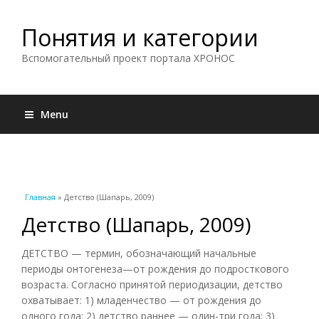
Понятия и категории
Вспомогательный проект портала ХРОНОС
Menu
Вы здесь
Главная
» Детство (Шапарь, 2009)
Детство (Шапарь, 2009)
ДЕТСТВО — термин, обозначающий начальные
периоды онтогенеза—от рождения до подросткового
возраста. Согласно принятой периодизации, детство
охватывает: 1) младенчество — от рождения до
одного года; 2) детство раннее — один-три года; 3)