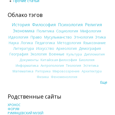
Прочие статьи
Облако тэгов
История
Философия
Психология
Религия
Экономика
Политика
Социология
Мифология
Идеология
Право
Мусульманство
Этнология
Этика
Наука
Логика
Педагогика
Методология
Языкознание
Литература
Искусство
Археология
Демография
География
Экология
Военные
Культура
Дипломатия
Документы
Китайская философия
Биология
Информатика
Антропология
Теология
Эстетика
Математика
Риторика
Мировоззрение
Архитектура
Физика
Феноменология
Еще
Родственные сайты
ХРОНОС
ФОРУМ
РУМЯНЦЕВСКИЙ МУЗЕЙ