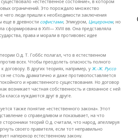
и существовало «естественное состояние», в котором
вовых ограничений. Это порождало множество
те чего люди пришли к необходимости заключения
ны еще в древности
софистами
, Эпикуром,
Цицероном
, но
ла сформирована в XVII— XVIII вв. Она представляла
сударства, права и морали в противовес идее
теории О.д. Т. Гоббс полагал, что в естественном
 против всех. Чтобы преодолеть опасность полного
 договору. В других теориях, например, у
Ж.-Ж. Руссо
ся не столь драматично и даже противопоставляется
спокойного и нравственного существования. Но договор
как возникает частная собственность и связанное с ней
ба класса нуждаются друг в друге.
зуется также понятие «естественного закона». Этот
ставление о справедливом и показывает, на что
 сторонники теорий О.д. считали, что народ, апеллируя
ргнуть своего правителя, если тот неправильно
твует наперекор естественному закону.