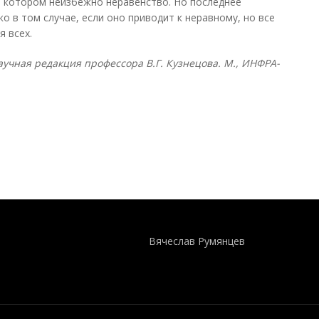
в котором неизбежно неравенство. Но последнее
ко в том случае, если оно приводит к неравному, но все
я всех.
учная редакция профессора В.Г. Кузнецова. М., ИНФРА-
Понятия И Категории - Исторический Проект ХРОНОС
WEB-редактор
Вячеслав Румянцев