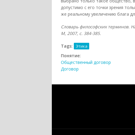
выбрано только такое общество, 
допустимо с его точки зрения толь
же реальному увеличению блага дл
Словарь философских терминов. На
М, 2007, с. 384-385.
Tags:
Этика
Понятие:
Общественный договор
Договор