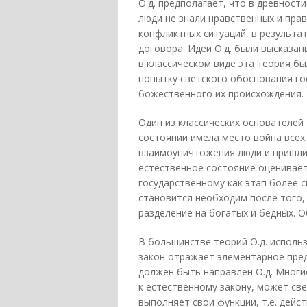
О.д. предполагает, что в древност
люди не знали нравственных и пра
конфликтных ситуаций, в результа
договора. Идеи О.д. были высказа
в классическом виде эта теория бы
попытку светского обоснования го
божественного их происхождения.
Один из классических основателей 
состоянии имела место война всех
взаимоуничтожения люди и пришли к
естественное состояние оценивает
государственному как этап более 
становится необходим после того, 
разделение на богатых и бедных. О
В большинстве теорий О.д. исполь
закон отражает элементарное пред
должен быть направлен О.д. Многие
к естественному закону, может све
выполняет свои функции, т.е. дейс