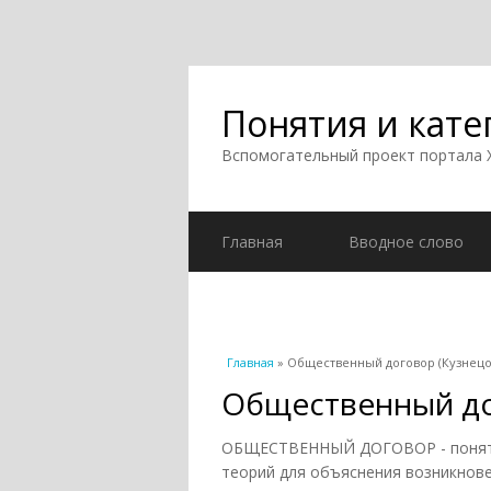
Понятия и кате
Вспомогательный проект портала
Главная
Вводное слово
Вы здесь
Главная
» Общественный договор (Кузнецов
Общественный дог
ОБЩЕСТВЕННЫЙ ДОГОВОР - понятие
теорий для объяснения возникнове