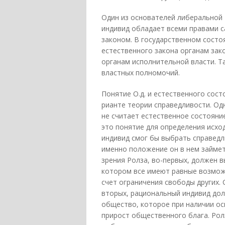
Один из основателей либеральной 
индивид обладает всеми правами с
законом. В государственном сост
естественного закона органам за
органам исполнительной власти. Т
властных полномочий.
Понятие О.д. и естественного сос
рианте теории справедливости. Од
не считает естественное состояни
это понятие для определения исход
индивид смог бы выбрать справедл
именно положение он в нем займет
зрения Ролза, во-первых, должен в
котором все имеют равные возможн
счет ограничения свободы других. 
вторых, рациональный индивид дол
общество, которое при наличии о
прирост общественного блага. Рол