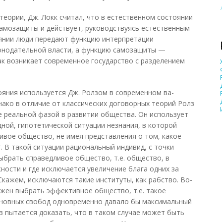
теории, Дж. Локк считал, что в естественном состоянии
амозащиты и действует, руководствуясь естественным
оянии люди передают функцию интерпретации
конодательной власти, а функцию самозащиты —
ак возникает современное государство с разделением
тояния используется Дж. Ролзом в современном ва-
нако в отличие от классических договорных теорий Ролз
е реальной фазой в развитии общества. Он использует
ной, гипотетической ситуации незнания, в которой
ивое общество, не имея представления о том, какое
. В такой ситуации рациональный индивид, с точки
ыбрать справедливое общество, т.е. общество, в
ости и где исключается увеличение блага одних за
Скажем, исключаются такие институты, как рабство. Во-
жен выбрать эффективное общество, т.е. такое
сновных свобод одновременно давало бы максимальный
з пытается доказать, что в таком случае может быть