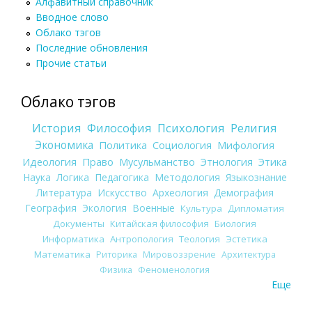
Алфавитный справочник
Вводное слово
Облако тэгов
Последние обновления
Прочие статьи
Облако тэгов
История
Философия
Психология
Религия
Экономика
Политика
Социология
Мифология
Идеология
Право
Мусульманство
Этнология
Этика
Наука
Логика
Педагогика
Методология
Языкознание
Литература
Искусство
Археология
Демография
География
Экология
Военные
Культура
Дипломатия
Документы
Китайская философия
Биология
Информатика
Антропология
Теология
Эстетика
Математика
Риторика
Мировоззрение
Архитектура
Физика
Феноменология
Еще