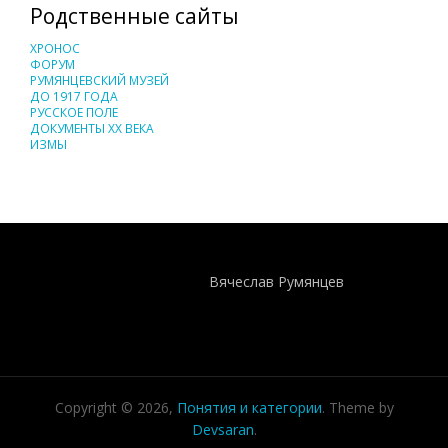
Родственные сайты
ХРОНОС
ФОРУМ
РУМЯНЦЕВСКИЙ МУЗЕЙ
ДО 1917 ГОДА
РУССКОЕ ПОЛЕ
ДОКУМЕНТЫ XX ВЕКА
ИЗМЫ
Понятия И Категории - Исторический Проект ХРОНОС
WEB-редактор
Вячеслав Румянцев
Copyright © 2026,
Понятия и категории
. Theme by
Devsaran
.