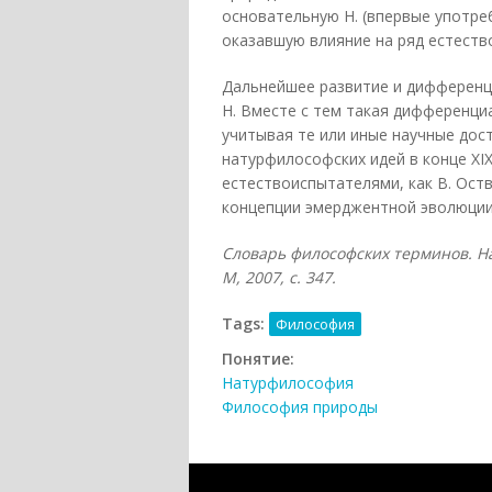
основательную Н. (впервые употреб
оказавшую влияние на ряд естество
Дальнейшее развитие и дифференц
Н. Вместе с тем такая дифференци
учитывая те или иные научные до
натурфилософских идей в конце XI
естествоиспытателями, как В. Оств
концепции эмерджентной эволюции 
Словарь философских терминов. На
М, 2007, с. 347.
Tags:
Философия
Понятие:
Натурфилософия
Философия природы