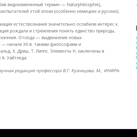
ив видоизмененный термин — Naturphilosiphie),
испытателей этой эпохи (особенно немецких и русских).
иация естествознания значительно ослабили интерес к
ация рождала и стремления понять единство природы,
стижения. Отсюда — выдвижение новых
X — начале XX в. такими философами и
альд, X. Дриш, Т. Липпс. Элементы Н. заключены в
А. Уайтхеда.
учная редакция профессора В.Г. Кузнецова. М., ИНФРА-