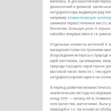
менялись. В досократовский пери
физиологией и физикой, заключала
натурфилософы выдвинули ряд гипо
например
атомистическую гипотез
занимала первостепенное место, в
биологию. Большую роль Н. играла 
naturalis» впервые ввел в I в. римск
Отдельные элементы античной Н. в
креационистским построениям хрис
Возрождения интересы к природе н
идей пантеизма, органицизма, мик
природы породило характерное для
мистикой чисел. Вместе с тем кру
натурфилософские идеи и на осно
В период развития механистическог
аналитические методы исследовани
концу XVIII — началу XIX в. появи
электричестве, магнетизме, была 
природой и т.п. На основе их обо