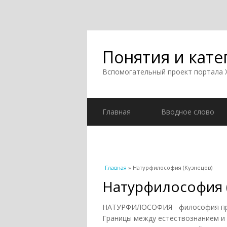
Понятия и кате
Вспомогательный проект портала
Главная
Вводное слово
Вы здесь
Главная
» Натурфилософия (Кузнецов)
Натурфилософия 
НАТУРФИЛОСОФИЯ - философия прир
Границы между естествознанием и Н