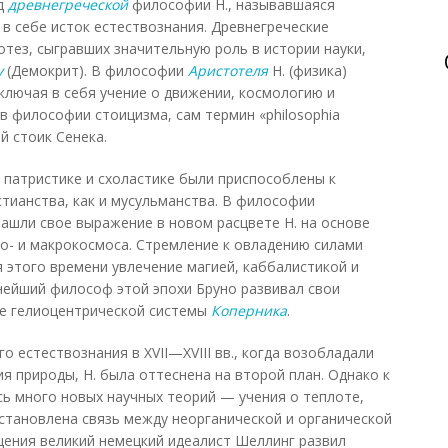
од
древнегреческой
философии Н., называвшаяся
 в себе исток естествознания. Древнегреческие
тез, сыгравших значительную роль в истории науки,
у
(Демокрит). В философии
Аристотеля
Н. (физика)
ключая в себя учение о движении, космологию и
в философии стоицизма, сам термин «philosophia
ий стоик Сенека.
 патристике и схоластике были приспособлены к
тианства, как и мусульманства. В философии
ашли свое выражение в новом расцвете Н. на основе
ро- и макрокосмоса. Стремление к овладению силами
 этого времени увлечение магией, каббалистикой и
пнейший философ этой эпохи Бруно развивал свои
ве гелиоцентрической системы
Коперника
.
о естествознания в XVII—XVIII вв., когда возобладали
я природы, Н. была оттеснена на второй план. Однако к
лось много новых научных теорий — учения о теплоте,
установлена связь между неорганической и органической
бщения великий немецкий идеалист Шеллинг развил