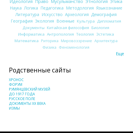
Идеология
Право
Мусульманство
Этнология
Этика
Наука
Логика
Педагогика
Методология
Языкознание
Литература
Искусство
Археология
Демография
География
Экология
Военные
Культура
Дипломатия
Документы
Китайская философия
Биология
Информатика
Антропология
Теология
Эстетика
Математика
Риторика
Мировоззрение
Архитектура
Физика
Феноменология
Еще
Родственные сайты
ХРОНОС
ФОРУМ
РУМЯНЦЕВСКИЙ МУЗЕЙ
ДО 1917 ГОДА
РУССКОЕ ПОЛЕ
ДОКУМЕНТЫ XX ВЕКА
ИЗМЫ