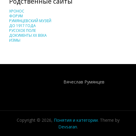
Родственные сайты
ХРОНОС
ФОРУМ
РУМЯНЦЕВСКИЙ МУЗЕЙ
ДО 1917 ГОДА
РУССКОЕ ПОЛЕ
ДОКУМЕНТЫ XX ВЕКА
ИЗМЫ
Понятия И Категории - Исторический Проект ХРОНОС
WEB-редактор
Вячеслав Румянцев
Copyright © 2026,
Понятия и категории
. Theme by
Devsaran
.