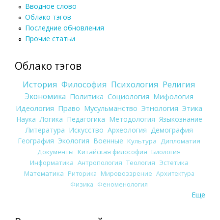
Вводное слово
Облако тэгов
Последние обновления
Прочие статьи
Облако тэгов
История
Философия
Психология
Религия
Экономика
Политика
Социология
Мифология
Идеология
Право
Мусульманство
Этнология
Этика
Наука
Логика
Педагогика
Методология
Языкознание
Литература
Искусство
Археология
Демография
География
Экология
Военные
Культура
Дипломатия
Документы
Китайская философия
Биология
Информатика
Антропология
Теология
Эстетика
Математика
Риторика
Мировоззрение
Архитектура
Физика
Феноменология
Еще