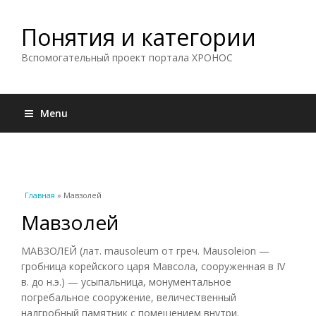
Понятия и категории
Вспомогательный проект портала ХРОНОС
Menu
Вы здесь
Главная
» Мавзолей
Мавзолей
МАВЗОЛЕЙ (лат. mausoleum от греч. Mausoleion —
гробница корейского царя Мавсола, сооруженная в IV
в. до н.э.) — усыпальница, монументальное
погребальное сооружение, величественный
надгробный памятник с помещением внутри.