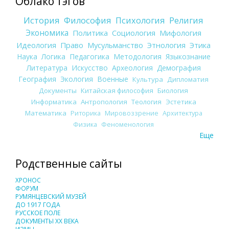
Облако тэгов
История
Философия
Психология
Религия
Экономика
Политика
Социология
Мифология
Идеология
Право
Мусульманство
Этнология
Этика
Наука
Логика
Педагогика
Методология
Языкознание
Литература
Искусство
Археология
Демография
География
Экология
Военные
Культура
Дипломатия
Документы
Китайская философия
Биология
Информатика
Антропология
Теология
Эстетика
Математика
Риторика
Мировоззрение
Архитектура
Физика
Феноменология
Еще
Родственные сайты
ХРОНОС
ФОРУМ
РУМЯНЦЕВСКИЙ МУЗЕЙ
ДО 1917 ГОДА
РУССКОЕ ПОЛЕ
ДОКУМЕНТЫ XX ВЕКА