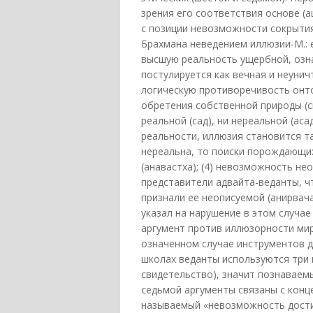
зрения его соответствия основе (
с позиции невозможности сокрытия 
Брахмана неведением иллюзии-М.: 
высшую реальность ущербной, озн
постулируется как вечная и неуни
логическую противоречивость онто
обретения собственной природы (с
реальной (сад), ни нереальной (аса
реальности, иллюзия становится та
нереальна, то поиски порождающих
(анавастха); (4) невозможность н
представители адвайта-веданты, ч
признали ее неописуемой (анирвач
указал на нарушение в этом случае
аргумент против иллюзорности ми
означенном случае инструментов д
школах веданты используются три 
свидетельство), значит познаваем
седьмой аргументы связаны с конц
называемый «невозможность достиж