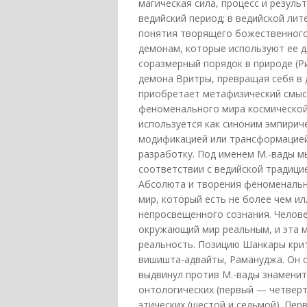
магическая сила, процесс и резуль
ведийский период; в ведийской ли
понятия творящего божественного
демонам, которые используют ее д
соразмерный порядок в природе (Ри
демона Вритры, превращая себя в д
приобретает метафизический смысл
феноменального мира космической
используется как синоним эмпири
модификацией или трансформацией 
разработку. Под именем М.-вады мы
соответствии с ведийской традици
Абсолюта и творения феноменальн
мир, который есть не более чем и
непросвещенного сознания. Челове
окружающий мир реальным, и эта 
реальность. Позицию Шанкары кри
вишишта-адвайты, Рамануджа. Он с
выдвинул против М.-вады знаменит
онтологических (первый — четверты
этических (шестой и седьмой). Пе