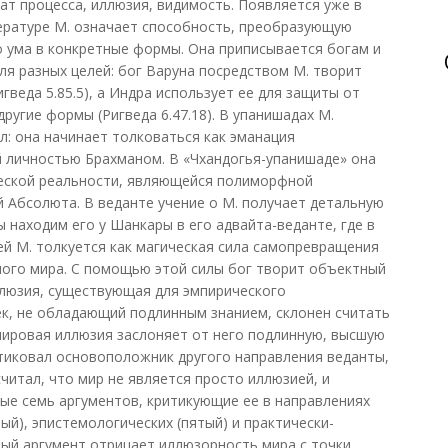
тат процесса, иллюзия, видимость. Появляется уже в
тературе М. означает способность, преобразующую
 ума в конкретные формы. Она приписывается богам и
ля разных целей: бог Варуна посредством М. творит
гведа 5.85.5), а Индра использует ее для защиты от
ругие формы (Ригведа 6.47.18). В упанишадах М.
: она начинает толковаться как эманация
 личностью Брахманом. В «Чхандогья-упанишаде» она
ческой реальности, являющейся полиморфной
Абсолюта. В веданте учение о М. получает детальную
 находим его у Шанкары в его адвайта-веданте, где в
ей М. толкуется как магическая сила самопревращения
ого мира. С помощью этой силы бог творит объектный
ллюзия, существующая для эмпирического
к, не обладающий подлинным знанием, склонен считать
мировая иллюзия заслоняет от него подлинную, высшую
тиковал основоположник другого направления веданты,
читал, что мир не является просто иллюзией, и
ые семь аргументов, критикующие ее в направлениях
й), эпистемологических (пятый) и практически-
рвый аргумент отрицает иллюзорность мира с точки