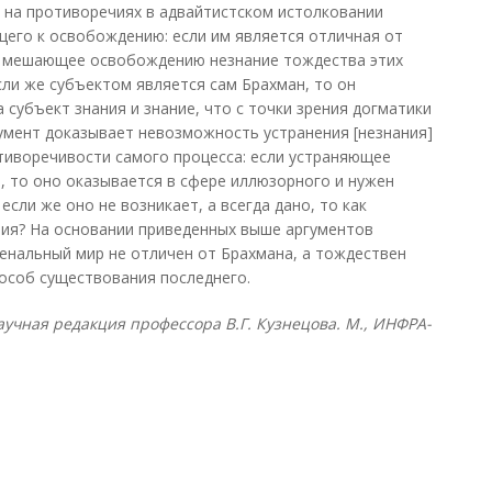
е на противоречиях в адвайтистском истолковании
щего к освобождению: если им является отличная от
о мешающее освобождению незнание тождества этих
сли же субъектом является сам Брахман, то он
 субъект знания и знание, что с точки зрения догматики
умент доказывает невозможность устранения [незнания]
отиворечивости самого процесса: если устраняющее
и, то оно оказывается в сфере иллюзорного и нужен
если же оно не возникает, а всегда дано, то как
ния? На основании приведенных выше аргументов
енальный мир не отличен от Брахмана, а тождествен
пособ существования последнего.
учная редакция профессора В.Г. Кузнецова. М., ИНФРА-