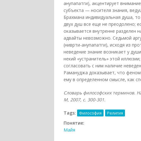
анупапатги), акцентирует внимани
субъекта — носителя знания, веду
Брахмана индивидуальная душа, т
двух душ все еще не преодолено; е
оказывается внутренне разделен на
адвайты невозможно. Седьмой арг
(ниврти-анупапатги), исходя из пр
неведение знание возникает у душ
некий «устранитель» этой иллюзии; 
согласовать с ним наличие неведе
Рамануджа доказывает, что феном
ему в определенном смысле, как с
Словарь философских терминов. На
М, 2007, с. 300-301.
Tags:
Философия
Религия
Понятие:
Майя