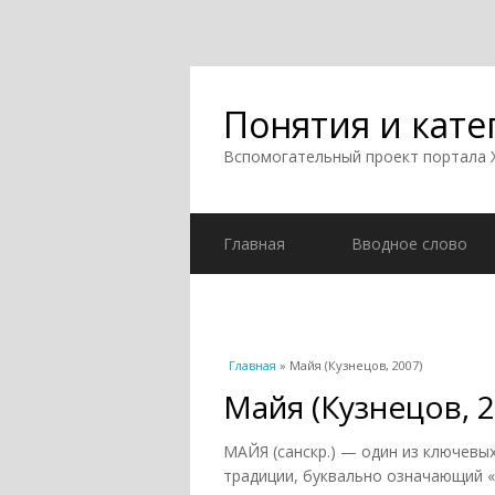
Понятия и кате
Вспомогательный проект портала
Главная
Вводное слово
Вы здесь
Главная
» Майя (Кузнецов, 2007)
Майя (Кузнецов, 2
МАЙЯ (санскр.) — один из ключев
традиции, буквально означающий «