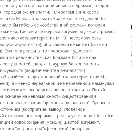
ашрая-анупапатти), каковой является Брахман; второй —
(тиродхана-анупапатги), или затемнения, света
если бы М. могла затмить Брахмана, это сделало бы
ачало бы гибель ее «собственной формы», которая
чтожимая. Третий и четвертый аргументы демонстрируют
логических характеристик М.: (3) невозможность
варупа-анупа-патти), ибо таковая не может быть ни
д). Если она реальна, то происходит удвоение
кой же реальностью, как Брахман. Если же она
 ее сущностей заводят в дурную бесконечность
еописуемости (анирвачаниятва-анупапатти) —
тобы избежать противоречий в характеристиках М.,
ания), а именно нереальной и не нереальной. Рамануджа
 логического закона исключенного третьего. Пятый
ра основан на невозможности существования в
остоверного знания (прамана-ану- папатти). Однако в
источника (восприятие, вывод, словесное
ый с их помощью мир имеет реальную основу. Шестой и
епцией освобождения (мокши). Шестой аргумент,
ения "устранителя"» [незнания] (нивартака-