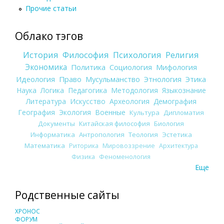
Прочие статьи
Облако тэгов
История
Философия
Психология
Религия
Экономика
Политика
Социология
Мифология
Идеология
Право
Мусульманство
Этнология
Этика
Наука
Логика
Педагогика
Методология
Языкознание
Литература
Искусство
Археология
Демография
География
Экология
Военные
Культура
Дипломатия
Документы
Китайская философия
Биология
Информатика
Антропология
Теология
Эстетика
Математика
Риторика
Мировоззрение
Архитектура
Физика
Феноменология
Еще
Родственные сайты
ХРОНОС
ФОРУМ