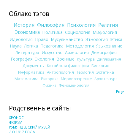
Облако тэгов
История
Философия
Психология
Религия
Экономика
Политика
Социология
Мифология
Идеология
Право
Мусульманство
Этнология
Этика
Наука
Логика
Педагогика
Методология
Языкознание
Литература
Искусство
Археология
Демография
География
Экология
Военные
Культура
Дипломатия
Документы
Китайская философия
Биология
Информатика
Антропология
Теология
Эстетика
Математика
Риторика
Мировоззрение
Архитектура
Физика
Феноменология
Еще
Родственные сайты
ХРОНОС
ФОРУМ
РУМЯНЦЕВСКИЙ МУЗЕЙ
ДО 1917 ГОДА