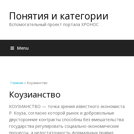
Понятия и категории
Вспомогательный проект портала ХРОНОС
Menu
Вы здесь
Главная
» Коузианство
Коузианство
КОУЗИАНСТВО — точка зрения известного экономиста
Р. Коуза, согласно которой рынок и добровольные
двусторонние контракты способны без вмешательства
государства регулировать социально-экономические
процессы, а недостаточность формальных правил