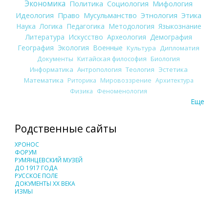
Экономика
Политика
Социология
Мифология
Идеология
Право
Мусульманство
Этнология
Этика
Наука
Логика
Педагогика
Методология
Языкознание
Литература
Искусство
Археология
Демография
География
Экология
Военные
Культура
Дипломатия
Документы
Китайская философия
Биология
Информатика
Антропология
Теология
Эстетика
Математика
Риторика
Мировоззрение
Архитектура
Физика
Феноменология
Еще
Родственные сайты
ХРОНОС
ФОРУМ
РУМЯНЦЕВСКИЙ МУЗЕЙ
ДО 1917 ГОДА
РУССКОЕ ПОЛЕ
ДОКУМЕНТЫ XX ВЕКА
ИЗМЫ