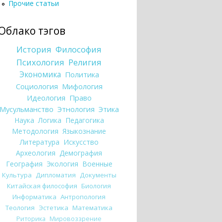
Прочие статьи
Облако тэгов
История
Философия
Психология
Религия
Экономика
Политика
Социология
Мифология
Идеология
Право
Мусульманство
Этнология
Этика
Наука
Логика
Педагогика
Методология
Языкознание
Литература
Искусство
Археология
Демография
География
Экология
Военные
Культура
Дипломатия
Документы
Китайская философия
Биология
Информатика
Антропология
Теология
Эстетика
Математика
Риторика
Мировоззрение