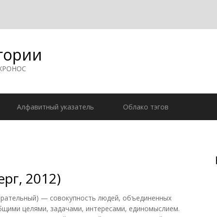
гории
 ХРОНОС
Алфавитный указатель
Облако тэгов
рг, 2012)
бирательный) — совокупность людей, объединенных
бщими целями, задачами, интересами, единомыслием.