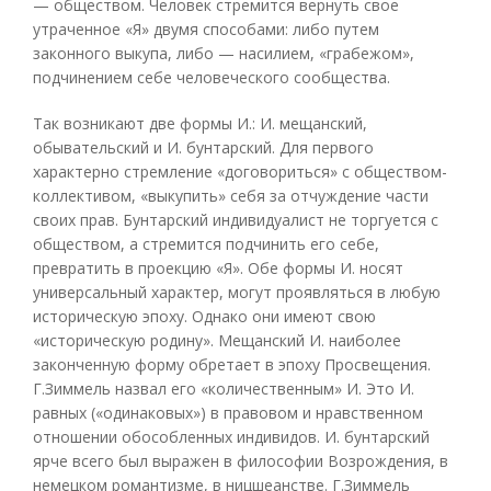
— обществом. Человек стремится вернуть свое
утраченное «Я» двумя способами: либо путем
законного выкупа, либо — насилием, «грабежом»,
подчинением себе человеческого сообщества.
Так возникают две формы И.: И. мещанский,
обывательский и И. бунтарский. Для первого
характерно стремление «договориться» с обществом-
коллективом, «выкупить» себя за отчуждение части
своих прав. Бунтарский индивидуалист не торгуется с
обществом, а стремится подчинить его себе,
превратить в проекцию «Я». Обе формы И. носят
универсальный характер, могут проявляться в любую
историческую эпоху. Однако они имеют свою
«историческую родину». Мещанский И. наиболее
законченную форму обретает в эпоху Просвещения.
Г.Зиммель назвал его «количественным» И. Это И.
равных («одинаковых») в правовом и нравственном
отношении обособленных индивидов. И. бунтарский
ярче всего был выражен в философии Возрождения, в
немецком романтизме, в ницшеанстве. Г.Зиммель