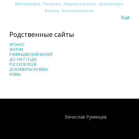
Математика
Риторика
Мировоззрение
Архитектура
Физика
Феноменология
Еще
Родственные сайты
ХРОНОС
ФОРУМ
РУМЯНЦЕВСКИЙ МУЗЕЙ
ДО 1917 ГОДА
РУССКОЕ ПОЛЕ
ДОКУМЕНТЫ XX ВЕКА
ИЗМЫ
Понятия И Категории - Исторический Проект ХРОНОС
WEB-редактор
Вячеслав Румянцев