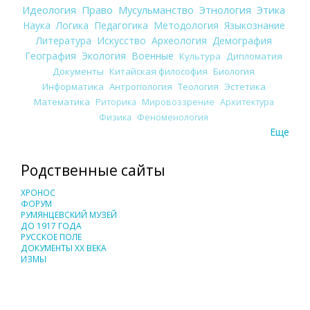
Идеология
Право
Мусульманство
Этнология
Этика
Наука
Логика
Педагогика
Методология
Языкознание
Литература
Искусство
Археология
Демография
География
Экология
Военные
Культура
Дипломатия
Документы
Китайская философия
Биология
Информатика
Антропология
Теология
Эстетика
Математика
Риторика
Мировоззрение
Архитектура
Физика
Феноменология
Еще
Родственные сайты
ХРОНОС
ФОРУМ
РУМЯНЦЕВСКИЙ МУЗЕЙ
ДО 1917 ГОДА
РУССКОЕ ПОЛЕ
ДОКУМЕНТЫ XX ВЕКА
ИЗМЫ