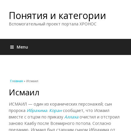
Понятия и категории
Вспомогательный проект портала ХРОНОС
Menu
Вы здесь
Главная
» Исмаил
Исмаил
ИСМАИЛ — один из коранических персонажей; сын
пророка
Ибрахима
.
Коран
сообщает, что Исмаил
вместе с отцом по приказу
Аллаха
очистил и отстроил
заново Каабу после Всемирного потопа. Согласно
преданию, Исмаил был старшим сыном Ибрахима от