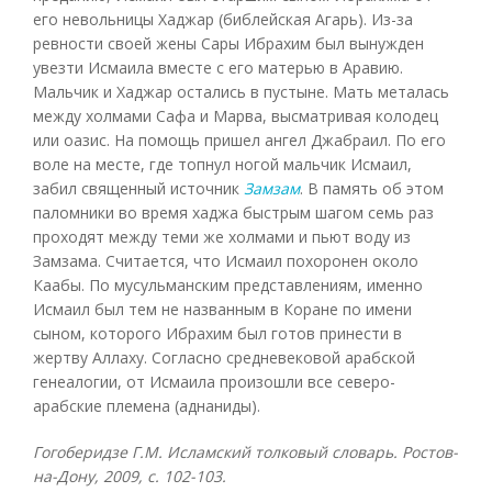
его невольницы Хаджар (библейская Агарь). Из-за
ревности своей жены Сары Ибрахим был вынужден
увезти Исмаила вместе с его матерью в Аравию.
Мальчик и Хаджар остались в пустыне. Мать металась
между холмами Сафа и Марва, высматривая колодец
или оазис. На помощь пришел ангел Джабраил. По его
воле на месте, где топнул ногой мальчик Исмаил,
забил священный источник
Замзам
. В память об этом
паломники во время хаджа быстрым шагом семь раз
проходят между теми же холмами и пьют воду из
Замзама. Считается, что Исмаил похоронен около
Каабы. По мусульманским представлениям, именно
Исмаил был тем не названным в Коране по имени
сыном, которого Ибрахим был готов принести в
жертву Аллаху. Согласно средневековой арабской
генеалогии, от Исмаила произошли все северо-
арабские племена (аднаниды).
Гогоберидзе Г.М. Исламский толковый словарь. Ростов-
на-Дону, 2009, с. 102-103.