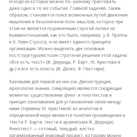
исходя из которых можно по- разному трактовать
даже одно и то же событие. Главной задачей, таким
образом, становится поиск возможных путей движения
мышления в бесконечном поле смыслов, которое при
этом не является подчиненным строгой логике их
взаимоотношений, как это было, например, у В. Проппа
и К. Леви-Стросса, и не имеет единого принципа
организации. Можно выделить две основные
постструктуралистские стратегии решения этой задачи:
«Все есть текст» (Ж. Деррида, Р. Барт, Ю. Кристева и
др.) и все есть власть (Ж. Делез, Ф. Гваттари).
Базовыми для первой из них (см. Деконструкция,
Археология знания, Симуляция) являются следующие
моменты: существование фено- и генотекстов и
принцип означивания для установления связи между
ними (термины Ю. Кристевой; их аналогом в
определенной мере являются понятия произведения и
текста Р. Барта; текста и архиписьма Ж. Деррида).
Фенотекст — готовый, твердый, жестко
организованный знаковый продукт, которому можно