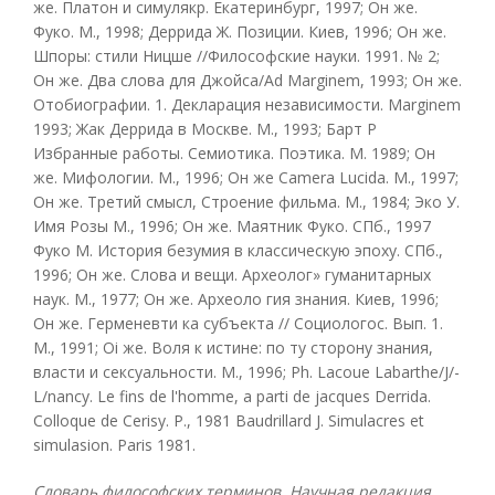
же. Платон и симулякр. Екатеринбург, 1997; Он же.
Фуко. М., 1998; Деррида Ж. Позиции. Киев, 1996; Он же.
Шпоры: стили Ницше //Философские науки. 1991. № 2;
Он же. Два слова для Джойса/Ad Marginem, 1993; Он же.
Отобиографии. 1. Декларация независимости. Marginem
1993; Жак Деррида в Москве. М., 1993; Барт Р
Избранные работы. Семиотика. Поэтика. М. 1989; Он
же. Мифологии. М., 1996; Он же Camera Lucida. М., 1997;
Он же. Третий смысл, Строение фильма. М., 1984; Эко У.
Имя Розы М., 1996; Он же. Маятник Фуко. СПб., 1997
Фуко М. История безумия в классическую эпоху. СПб.,
1996; Он же. Слова и вещи. Археолог» гуманитарных
наук. М., 1977; Он же. Археоло гия знания. Киев, 1996;
Он же. Герменевти ка субъекта // Социологос. Вып. 1.
М., 1991; Oi же. Воля к истине: по ту сторону знания,
власти и сексуальности. М., 1996; Ph. Lacoue Labarthe/J/-
L/nancy. Le fins de l'homme, a parti de jacques Derrida.
Colloque de Cerisy. P., 1981 Baudrillard J. Simulacres et
simulasion. Paris 1981.
Словарь философских терминов. Научная редакция