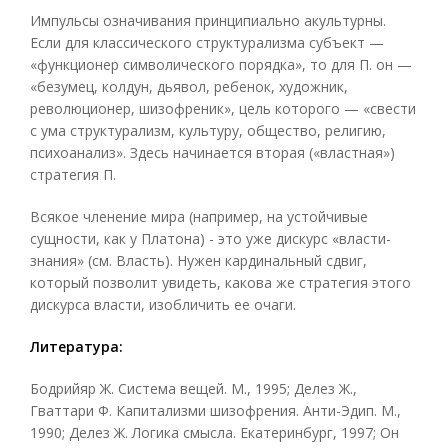
Импульсы означивания принципиально акультурны.
Если для классического структурализма субъект —
«функционер символического порядка», то для П. он —
«безумец, колдун, дьявол, ребенок, художник,
революционер, шизофреник», цель которого — «свести
с ума структурализм, культуру, общество, религию,
психоанализ». Здесь начинается вторая («властная»)
стратегия П.
Всякое членение мира (например, на устойчивые
сущности, как у Платона) - это уже дискурс «власти-
знания» (см. Власть). Нужен кардинальный сдвиг,
который позволит увидеть, какова же стратегия этого
дискурса власти, изобличить ее очаги.
Литература:
Бодрийяр Ж. Система вещей. М., 1995; Делез Ж.,
Гваттари Ф. Капитализми шизофрения. Анти-Эдип. М.,
1990; Делез Ж. Логика смысла. Екатеринбург, 1997; Он