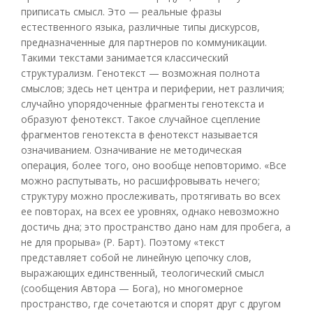
приписать смысл. Это — реальные фразы
естественного языка, различные типы дискурсов,
предназначенные для партнеров по коммуникации.
Такими текстами занимается классический
структурализм. Генотекст — возможная полнота
смыслов; здесь нет центра и периферии, нет различия;
случайно упорядоченные фрагменты генотекста и
образуют фенотекст. Такое случайное сцепление
фрагментов генотекста в фенотекст называется
означиванием. Означивание не методическая
операция, более того, оно вообще неповторимо. «Все
можно распутывать, но расшифровывать нечего;
структуру можно прослеживать, протягивать во всех
ее повторах, на всех ее уровнях, однако невозможно
достичь дна; это пространство дано нам для пробега, а
не для прорыва» (Р. Барт). Поэтому «текст
представляет собой не линейную цепочку слов,
выражающих единственный, теологический смысл
(сообщения Автора — Бога), но многомерное
пространство, где сочетаются и спорят друг с другом