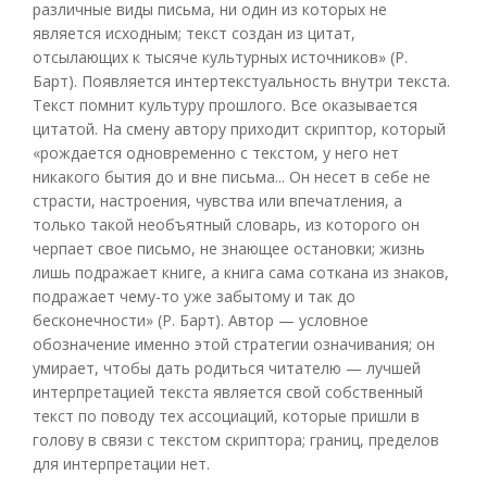
различные виды письма, ни один из которых не
является исходным; текст создан из цитат,
отсылающих к тысяче культурных источников» (Р.
Барт). Появляется интертекстуальность внутри текста.
Текст помнит культуру прошлого. Все оказывается
цитатой. На смену автору приходит скриптор, который
«рождается одновременно с текстом, у него нет
никакого бытия до и вне письма... Он несет в себе не
страсти, настроения, чувства или впечатления, а
только такой необъятный словарь, из которого он
черпает свое письмо, не знающее остановки; жизнь
лишь подражает книге, а книга сама соткана из знаков,
подражает чему-то уже забытому и так до
бесконечности» (Р. Барт). Автор — условное
обозначение именно этой стратегии означивания; он
умирает, чтобы дать родиться читателю — лучшей
интерпретацией текста является свой собственный
текст по поводу тех ассоциаций, которые пришли в
голову в связи с текстом скриптора; границ, пределов
для интерпретации нет.