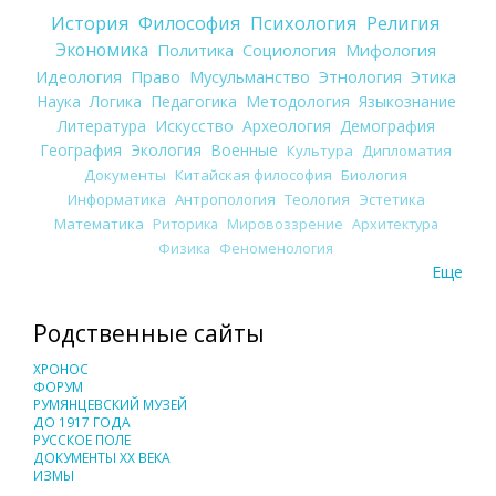
История
Философия
Психология
Религия
Экономика
Политика
Социология
Мифология
Идеология
Право
Мусульманство
Этнология
Этика
Наука
Логика
Педагогика
Методология
Языкознание
Литература
Искусство
Археология
Демография
География
Экология
Военные
Культура
Дипломатия
Документы
Китайская философия
Биология
Информатика
Антропология
Теология
Эстетика
Математика
Риторика
Мировоззрение
Архитектура
Физика
Феноменология
Еще
Родственные сайты
ХРОНОС
ФОРУМ
РУМЯНЦЕВСКИЙ МУЗЕЙ
ДО 1917 ГОДА
РУССКОЕ ПОЛЕ
ДОКУМЕНТЫ XX ВЕКА
ИЗМЫ